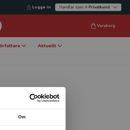
Logga in
Handlar som:
Privatkund
Varukorg
örfattare
Aktuellt
institutet på Södertörns
Om