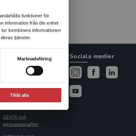
andahålla funktioner för
n information från din enhet
 tur kombinera informationen
deras tjänster.
Allmänna länkar
Sociala medier
Marknadsföring
Om oss
Avtal och rättigheter
Cookies
Tillåt alla
Cookieinställningar
GDPR och
personuppgifter