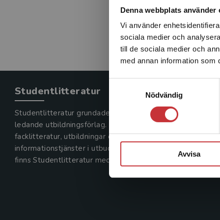
Denna webbplats använder 
Vi använder enhetsidentifierar
sociala medier och analysera 
till de sociala medier och a
med annan information som du 
Samtyckesval
Studentlitteratur
Nödvändig
Studentlitteratur grundades 1963 och är idag Sveriges
ledande utbildningsförlag. Med läromedel, kurslitteratur,
facklitteratur, utbildningar och digitala
informationstjänster i utbudet,
Avvisa
finns Studentlitteratur med längs hela kunskapsresan.