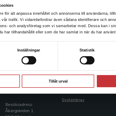
cookies
e för att anpassa innehållet och annonserna till användarna, tillh
Det verkar som att du besöker studentlitteratur.se via en
vår trafik. Vi vidarebefordrar även sådana identifierare och anna
enhet utanför Sverige. Vi erbjuder inte leveranser utanför
nnons- och analysföretag som vi samarbetar med. Dessa kan i sin
Sverige. För att kunna slutföra ett köp måste
har tillhandahållit eller som de har samlat in när du har använt 
leveransadressen vara i Sverige.
Läs mer
Kontakta kundservice
Kontakta oss
Kundservice
Inställningar
Statistik
Kontakta oss
Kontakta kundservice
046-31 20 00
046-31 21 00
Stäng
Postadress:
Frågor och svar
Tillåt urval
Box 141
Köpvillkor
221 00 Lund
Systemkrav
Besöksadress:
Åkergränden 1