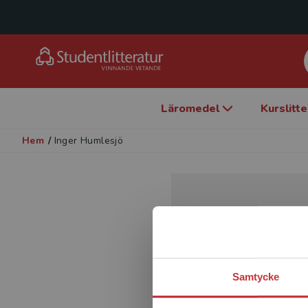
Läromedel
Kurslitt
Hem
/
Inger Humlesjö
Samtycke