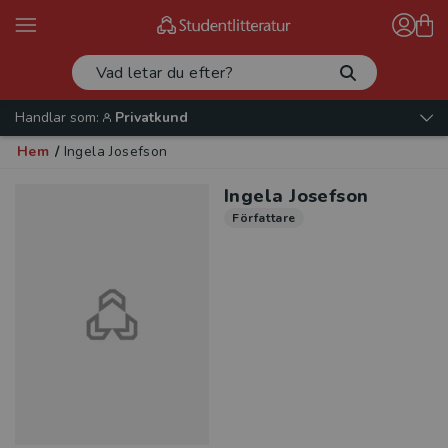
Handlar som:
Privatkund
Hem
/
Ingela Josefson
Ingela Josefson
Författare