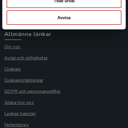
Tillåt urval
Köpvillkor
Systemkrav
Avvisa
Allmänna länkar
Om oss
Avtal och rättigheter
Cookies
Cookieinställningar
GDPR och personuppgifter
Jobba hos oss
Lediga tjänster
Nyhetsbrev