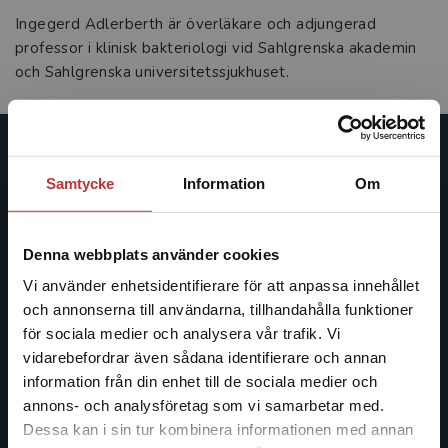
Ingegerd Adlerberth är överläkare och adjungerad
professor i klinisk bakteriologi vid Sahlgrenska akademin
och Sahlgrenska universitetssjukhuset.
Studentlitteratur
Samtycke
Information
Om
Studentlitteratur grundades 1963 och är idag Sveriges
ledande utbildningsförlag. Med läromedel, kurslitteratur,
Denna webbplats använder cookies
facklitteratur, utbildningar och digitala
informationstjänster i utbudet, finns Studentlitteratur med
Vi använder enhetsidentifierare för att anpassa innehållet
längs hela kunskapsresan.
och annonserna till användarna, tillhandahålla funktioner
för sociala medier och analysera vår trafik. Vi
Begränsad fraktregion
vidarebefordrar även sådana identifierare och annan
Kontakta oss
information från din enhet till de sociala medier och
annons- och analysföretag som vi samarbetar med.
Kontakta oss
Dessa kan i sin tur kombinera informationen med annan