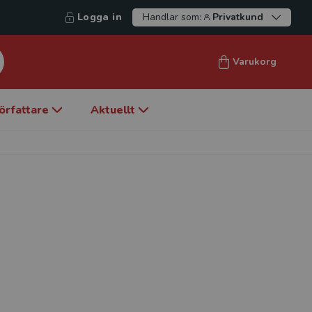
Logga in
Handlar som:
Privatkund
Varukorg
örfattare
Aktuellt