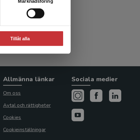
Marknadsföring
 I
Tillåt alla
Allmänna länkar
Sociala medier
Om oss
Avtal och rättigheter
Cookies
Cookieinställningar