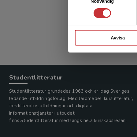
Nödvändig
Henriksso
122 kr
in
Exkl. mom
Avvisa
Studentlitteratur
Studentlitteratur grundades 1963 och är idag Sveriges
ledande utbildningsförlag. Med läromedel, kurslitteratur,
facklitteratur, utbildningar och digitala
informationstjänster i utbudet,
finns Studentlitteratur med längs hela kunskapsresan.