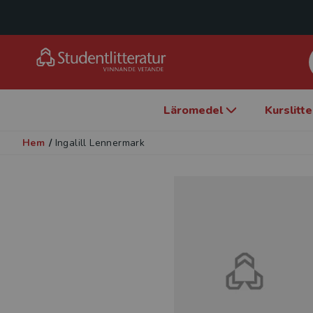
Läromedel
Kurslitt
Hem
/
Ingalill Lennermark