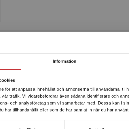
Produkter
Begränsad fraktregion
Information
cookies
e för att anpassa innehållet och annonserna till användarna, tillh
Det verkar som att du besöker studentlitteratur.se via en
vår trafik. Vi vidarebefordrar även sådana identifierare och anna
enhet utanför Sverige. Vi erbjuder inte leveranser utanför
nnons- och analysföretag som vi samarbetar med. Dessa kan i sin
Sverige. För att kunna slutföra ett köp måste
har tillhandahållit eller som de har samlat in när du har använt 
leveransadressen vara i Sverige.
Läs mer
ärt att veta om
Värt att veta 
Kontakta kundservice