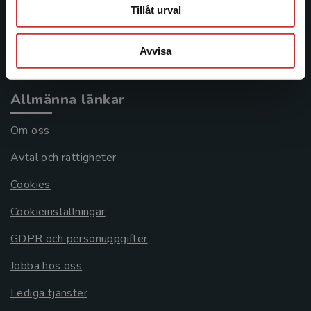
Frågor och svar
Tillåt urval
Köpvillkor
Avvisa
Systemkrav
Allmänna länkar
Om oss
Avtal och rättigheter
Cookies
Cookieinställningar
GDPR och personuppgifter
Jobba hos oss
Lediga tjänster