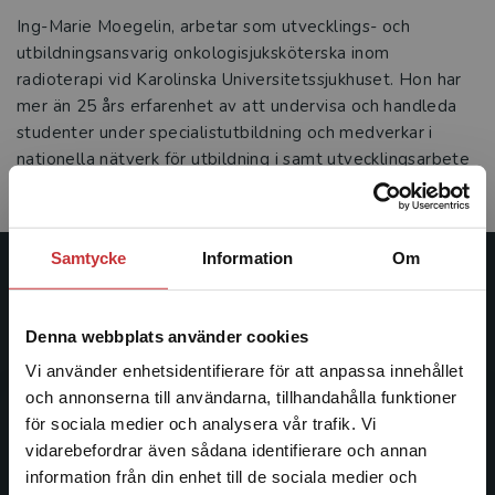
Ing-Marie Moegelin, arbetar som utvecklings- och
utbildningsansvarig onkologisjuksköterska inom
radioterapi vid Karolinska Universitetssjukhuset. Hon har
mer än 25 års erfarenhet av att undervisa och handleda
studenter under specialistutbildning och medverkar i
nationella nätverk för utbildning i samt utvecklingsarbete
inom radioterapi.
Samtycke
Information
Om
Studentlitteratur
Denna webbplats använder cookies
Studentlitteratur grundades 1963 och är idag Sveriges
ledande utbildningsförlag. Med läromedel, kurslitteratur,
Vi använder enhetsidentifierare för att anpassa innehållet
facklitteratur, utbildningar och digitala
och annonserna till användarna, tillhandahålla funktioner
informationstjänster i utbudet, finns Studentlitteratur med
för sociala medier och analysera vår trafik. Vi
Begränsad fraktregion
längs hela kunskapsresan.
vidarebefordrar även sådana identifierare och annan
information från din enhet till de sociala medier och