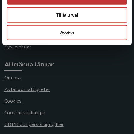
Kontakta kundservice
046-31 21 00
Tillåt urval
Frågor och svar
Avvisa
Köpvillkor
Systemkrav
Allmänna länkar
Om oss
Avtal och rättigheter
Cookies
Cookieinställningar
GDPR och personuppgifter