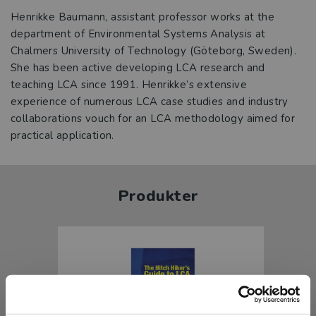
Henrikke Baumann, assistant professor works at the
department of Environmental Systems Analysis at
Chalmers University of Technology (Göteborg, Sweden).
She has been active developing LCA research and
teaching LCA since 1991. Henrikke’s extensive
experience of numerous LCA case studies and industry
collaborations vouch for an LCA methodology aimed for
practical application.
Produkter