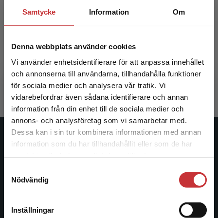
Samtycke
Information
Om
The Hitch Hiker's Guide to LCA
Denna webbplats använder cookies
Baumann, H - Tillman, A-M
Vi använder enhetsidentifierare för att anpassa innehållet
560 kr
inkl. moms
och annonserna till användarna, tillhandahålla funktioner
Exkl. moms: 528 kr
för sociala medier och analysera vår trafik. Vi
Begränsad fraktregion
vidarebefordrar även sådana identifierare och annan
information från din enhet till de sociala medier och
annons- och analysföretag som vi samarbetar med.
Dessa kan i sin tur kombinera informationen med annan
Studentlitteratur
information som du har tillhandahållit eller som de har
Det verkar som att du besöker
samlat in när du har använt deras tjänster.
studentlitteratur.se via en enhet utanför Sverige.
Studentlitteratur grundades 1963 och är idag Sveriges
Samtyckesval
Vi erbjuder inte leveranser utanför Sverige. För
ledande utbildningsförlag. Med läromedel, kurslitteratur,
Nödvändig
att kunna slutföra ett köp måste
facklitteratur, utbildningar och digitala
leveransadressen vara i Sverige.
Läs mer
informationstjänster i utbudet, finns Studentlitteratur med
Inställningar
längs hela kunskapsresan.