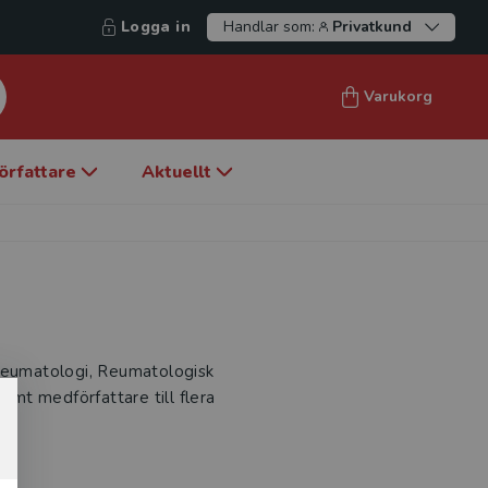
Logga in
Handlar som:
Privatkund
Varukorg
örfattare
Aktuellt
 i reumatologi, Reumatologisk
samt medförfattare till flera