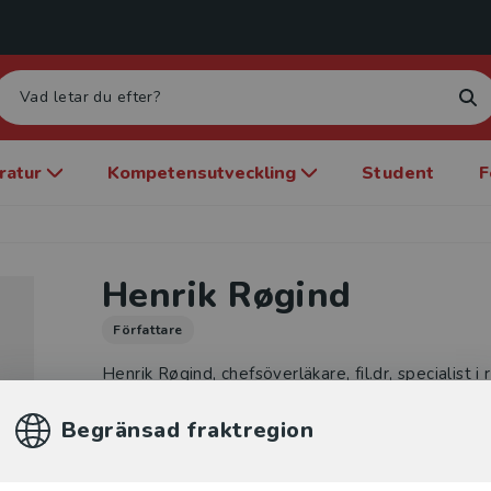
eratur
Kompetensutveckling
Student
F
Henrik Røgind
Författare
Henrik Røgind, chefsöverläkare, fil.dr, specialist
afdeling, Glostrup Hospital. Utbildare, konsulent 
Begränsad fraktregion
böcker om vetenskaplig metod och statistik.