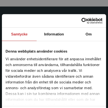
Studentlitteratur
Studentlitteratur grundades 1963 och är idag Sveriges
Samtycke
Information
Om
ledande utbildningsförlag. Med läromedel, kurslitteratur,
facklitteratur, utbildningar och digitala
informationstjänster i utbudet, finns Studentlitteratur med
Denna webbplats använder cookies
längs hela kunskapsresan.
Vi använder enhetsidentifierare för att anpassa innehållet
och annonserna till användarna, tillhandahålla funktioner
Kontakta oss
för sociala medier och analysera vår trafik. Vi
Begränsad fraktregion
vidarebefordrar även sådana identifierare och annan
Kontakta oss
information från din enhet till de sociala medier och
046-31 20 00
annons- och analysföretag som vi samarbetar med.
Dessa kan i sin tur kombinera informationen med annan
Postadress:
information som du har tillhandahållit eller som de har
Box 141
Det verkar som att du besöker
samlat in när du har använt deras tjänster.
studentlitteratur.se via en enhet utanför Sverige.