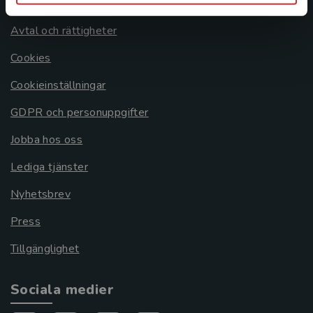
Om oss
Avtal och rättigheter
Cookies
Cookieinställningar
GDPR och personuppgifter
Jobba hos oss
Lediga tjänster
Nyhetsbrev
Press
Tillgänglighet
Sociala medier