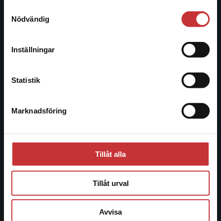
221 00 Lund
Samtyckesval
Vi erbjuder inte leveranser utanför Sverige. För
Nödvändig
Besöksadress:
att kunna slutföra ett köp måste
Åkergränden 1
leveransadressen vara i Sverige.
Läs mer
Inställningar
Kontakta kundservice
Kundservice
Statistik
Kontakta kundservice
Marknadsföring
Stäng
046-31 21 00
Frågor och svar
Köpvillkor
Tillåt alla
Systemkrav
Tillåt urval
Allmänna länkar
Avvisa