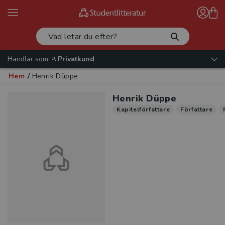
Handlar som:
Privatkund
Hem
/
Henrik Düppe
Henrik Düppe
Kapitelförfattare
Författare