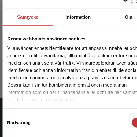
Samtycke
Information
Om
Denna webbplats använder cookies
Barnortopedi
Vi använder enhetsidentifierare för att anpassa innehållet oc
annonserna till användarna, tillhandahålla funktioner för socia
Düppe, H - Ohlin, A
medier och analysera vår trafik. Vi vidarebefordrar även såd
385 kr
inkl. moms
identifierare och annan information från din enhet till de socia
Begränsad fraktregion
Exkl. moms: 363 kr
medier och annons- och analysföretag som vi samarbetar m
Dessa kan i sin tur kombinera informationen med annan
information som du har tillhandahållit eller som de har samlat
när du har använt deras tjänster.
Det verkar som att du besöker studentlitteratur.se via 
Studentlitteratur
enhet utanför Sverige. Vi erbjuder inte leveranser utanf
Samtyckesval
Sverige. För att kunna slutföra ett köp måste
Nödvändig
Studentlitteratur grundades 1963 och är idag Sveriges
leveransadressen vara i Sverige.
Läs mer
ledande utbildningsförlag. Med läromedel, kurslitteratur,