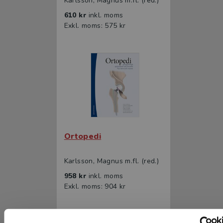
Karlsson, Magnus m.fl. (red.)
610 kr
inkl. moms
Exkl. moms: 575 kr
Ortopedi
Karlsson, Magnus m.fl. (red.)
958 kr
inkl. moms
Exkl. moms: 904 kr