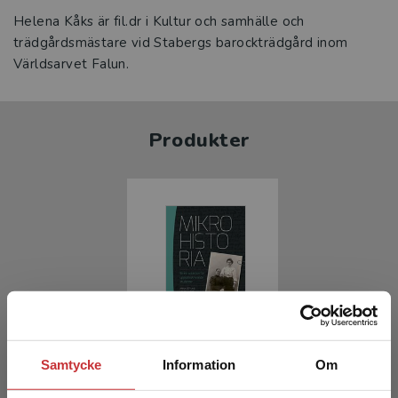
Helena Kåks är fil.dr i Kultur och samhälle och
trädgårdsmästare vid Stabergs barockträdgård inom
Världsarvet Falun.
Produkter
Mikrohistoria
Samtycke
Information
Om