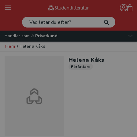
Handlar som:
Privatkund
Hem
/
Helena Kåks
Helena Kåks
Författare