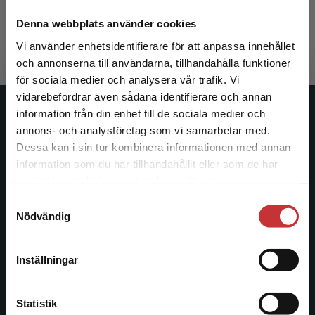
Götlind, A - Kåks, H
343 kr
inkl. moms
Denna webbplats använder cookies
Exkl. moms: 324 kr
Vi använder enhetsidentifierare för att anpassa innehållet
och annonserna till användarna, tillhandahålla funktioner
för sociala medier och analysera vår trafik. Vi
Begränsad fraktregion
vidarebefordrar även sådana identifierare och annan
information från din enhet till de sociala medier och
Studentlitteratur
annons- och analysföretag som vi samarbetar med.
Dessa kan i sin tur kombinera informationen med annan
Studentlitteratur grundades 1963 och är idag Sveriges
information som du har tillhandahållit eller som de har
ledande utbildningsförlag. Med läromedel, kurslitteratur,
Det verkar som att du besöker
samlat in när du har använt deras tjänster.
facklitteratur, utbildningar och digitala
studentlitteratur.se via en enhet utanför Sverige.
Samtyckesval
informationstjänster i utbudet, finns Studentlitteratur med
Vi erbjuder inte leveranser utanför Sverige. För
Nödvändig
längs hela kunskapsresan.
att kunna slutföra ett köp måste
leveransadressen vara i Sverige.
Läs mer
Kontakta oss
Inställningar
Kontakta kundservice
Kontakta oss
Statistik