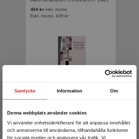
Melin-Johansson, Christina m.fl. (red.)
434 kr
inkl. moms
Exkl. moms: 409 kr
Reflective Lifeworld Research
Samtycke
Information
Om
Dahlberg, Karin et al.
388 kr
inkl. moms
Denna webbplats använder cookies
Exkl. moms: 366 kr
Vi använder enhetsidentifierare för att anpassa innehållet
och annonserna till användarna, tillhandahålla funktioner
för sociala medier och analysera vår trafik. Vi