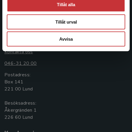
ledande utbildningsförlag. Med läromedel, kurslitteratur,
Tillåt alla
facklitteratur, utbildningar och digitala
informationstjänster i utbudet, finns Studentlitteratur med
längs hela kunskapsresan.
Tillåt urval
Kontakta oss
Avvisa
Kontakta oss
046-31 20 00
Postadress:
Box 141
221 00 Lund
Besöksadress:
Åkergränden 1