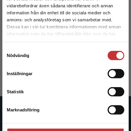
Begränsad fraktregion
vidarebefordrar även sådana identifierare och annan
information från din enhet till de sociala medier och
annons- och analysföretag som vi samarbetar med.
Dessa kan i sin tur kombinera informationen med annan
information som du har tillhandahållit eller som de har
Det verkar som att du besöker
samlat in när du har använt deras tjänster.
studentlitteratur.se via en enhet utanför Sverige.
Reflective Lifeworld Research
Samtyckesval
Vi erbjuder inte leveranser utanför Sverige. För
Nödvändig
att kunna slutföra ett köp måste
Dahlberg, Karin et al.
leveransadressen vara i Sverige.
Läs mer
241 kr
inkl. moms
Inställningar
Exkl. moms: 227 kr
Kontakta kundservice
Statistik
Marknadsföring
Studentlitteratur
Stäng
Studentlitteratur grundades 1963 och är idag Sveriges