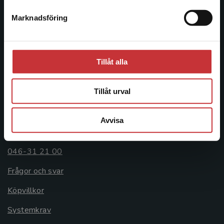
Postadress:
Marknadsföring
Stäng
Box 141
221 00 Lund
Besöksadress:
Tillåt alla
Åkergränden 1
Tillåt urval
Kundservice
Avvisa
Kontakta kundservice
046-31 21 00
Frågor och svar
Köpvillkor
Systemkrav