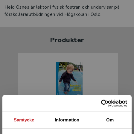
Heid Osnes är lektor i fysisk fostran och undervisar på
förskollärarutbildningen vid Högskolan i Oslo.
Produkter
Kropp, rörelse och hälsa i förskolan
Samtycke
Information
Om
Osnes, Heid m.fl.