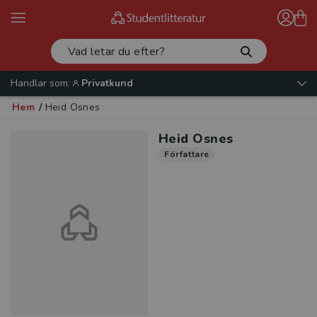
Handlar som:
Privatkund
Hem
/
Heid Osnes
Heid Osnes
Författare