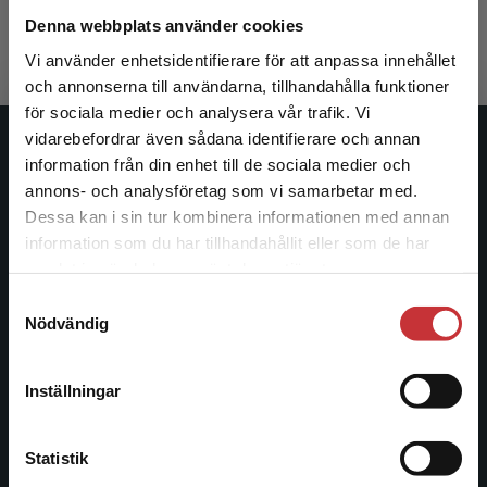
338 kr
inkl. moms
Denna webbplats använder cookies
Exkl. moms: 319 kr
Vi använder enhetsidentifierare för att anpassa innehållet
och annonserna till användarna, tillhandahålla funktioner
för sociala medier och analysera vår trafik. Vi
Begränsad fraktregion
vidarebefordrar även sådana identifierare och annan
Studentlitteratur
information från din enhet till de sociala medier och
annons- och analysföretag som vi samarbetar med.
Studentlitteratur grundades 1963 och är idag Sveriges
Dessa kan i sin tur kombinera informationen med annan
ledande utbildningsförlag. Med läromedel, kurslitteratur,
information som du har tillhandahållit eller som de har
Det verkar som att du besöker
facklitteratur, utbildningar och digitala
samlat in när du har använt deras tjänster.
studentlitteratur.se via en enhet utanför Sverige.
informationstjänster i utbudet, finns Studentlitteratur med
Samtyckesval
Vi erbjuder inte leveranser utanför Sverige. För
längs hela kunskapsresan.
Nödvändig
att kunna slutföra ett köp måste
leveransadressen vara i Sverige.
Läs mer
Kontakta oss
Inställningar
Kontakta kundservice
Kontakta oss
Statistik
046-31 20 00