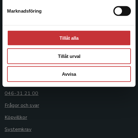
Postadress:
Marknadsföring
Stäng
Box 141
221 00 Lund
Besöksadress:
Tillåt alla
Åkergränden 1
Tillåt urval
Kundservice
Avvisa
Kontakta kundservice
046-31 21 00
Frågor och svar
Köpvillkor
Systemkrav