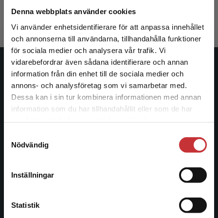
425 kr
inkl. moms
Denna webbplats använder cookies
Exkl. moms: 401 kr
Vi använder enhetsidentifierare för att anpassa innehållet
och annonserna till användarna, tillhandahålla funktioner
för sociala medier och analysera vår trafik. Vi
Begränsad fraktregion
vidarebefordrar även sådana identifierare och annan
Studentlitteratur
information från din enhet till de sociala medier och
annons- och analysföretag som vi samarbetar med.
Studentlitteratur grundades 1963 och är idag Sveriges
Dessa kan i sin tur kombinera informationen med annan
ledande utbildningsförlag. Med läromedel, kurslitteratur,
information som du har tillhandahållit eller som de har
Det verkar som att du besöker
facklitteratur, utbildningar och digitala
samlat in när du har använt deras tjänster.
studentlitteratur.se via en enhet utanför Sverige.
informationstjänster i utbudet, finns Studentlitteratur med
Samtyckesval
Vi erbjuder inte leveranser utanför Sverige. För
längs hela kunskapsresan.
Nödvändig
att kunna slutföra ett köp måste
leveransadressen vara i Sverige.
Läs mer
Kontakta oss
Inställningar
Kontakta kundservice
Kontakta oss
Statistik
046-31 20 00