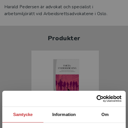
Harald Pedersen är advokat och specialist i
arbetsmiljörätt vid Arbeidsrettsadvokatene i Oslo.
Produkter
Faktaundersökning
Samtycke
Information
Om
Einarsen, Ståle Valvatne m.fl.