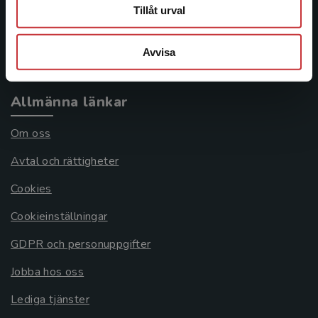
Frågor och svar
Tillåt urval
Köpvillkor
Avvisa
Systemkrav
Allmänna länkar
Om oss
Avtal och rättigheter
Cookies
Cookieinställningar
GDPR och personuppgifter
Jobba hos oss
Lediga tjänster