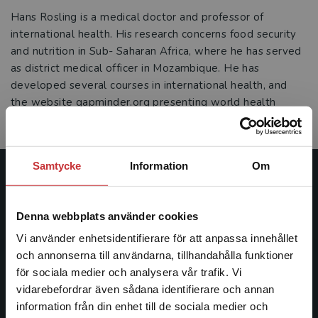
Hans Rosling is a medical doctor and professor of
international health. His research concerns food security
and nutrition in Sub- Saharan Africa, where he has served
as district medical officer in Mozambique. He has
developed several courses in international health, and
the website gapminder.org presenting world health
statistics in an understandable way.
Samtycke
Information
Om
Studentlitteratur
Denna webbplats använder cookies
Studentlitteratur grundades 1963 och är idag Sveriges
ledande utbildningsförlag. Med läromedel, kurslitteratur,
Vi använder enhetsidentifierare för att anpassa innehållet
facklitteratur, utbildningar och digitala
och annonserna till användarna, tillhandahålla funktioner
informationstjänster i utbudet, finns Studentlitteratur med
för sociala medier och analysera vår trafik. Vi
Begränsad fraktregion
längs hela kunskapsresan.
vidarebefordrar även sådana identifierare och annan
information från din enhet till de sociala medier och