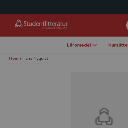
Läromedel
Kurslitt
Hem
/
Hans Nyquist