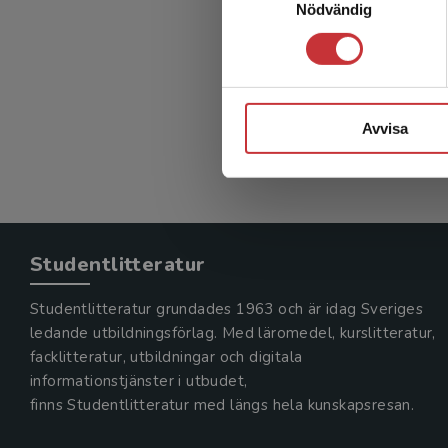
Nödvändig
Statist
Nyquist,
271 kr
in
Exkl. mom
Avvisa
Studentlitteratur
Studentlitteratur grundades 1963 och är idag Sveriges
ledande utbildningsförlag. Med läromedel, kurslitteratur,
facklitteratur, utbildningar och digitala
informationstjänster i utbudet,
finns Studentlitteratur med längs hela kunskapsresan.