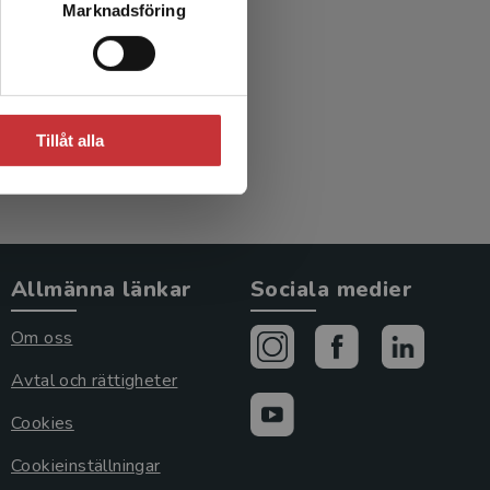
Marknadsföring
Tillåt alla
Allmänna länkar
Sociala medier
Om oss
Avtal och rättigheter
Cookies
Cookieinställningar