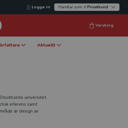
Logga in
Handlar som:
Privatkund
Varukorg
örfattare
Aktuellt
 Stockholms universitet.
stisk inferens samt
område är design av