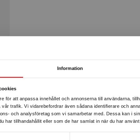
Begränsad fraktregion
Produkter
Information
cookies
e för att anpassa innehållet och annonserna till användarna, tillh
Det verkar som att du besöker studentlitteratur.se via en
vår trafik. Vi vidarebefordrar även sådana identifierare och anna
enhet utanför Sverige. Vi erbjuder inte leveranser utanför
nnons- och analysföretag som vi samarbetar med. Dessa kan i sin
Sverige. För att kunna slutföra ett köp måste
har tillhandahållit eller som de har samlat in när du har använt 
leveransadressen vara i Sverige.
Läs mer
Kontakta kundservice