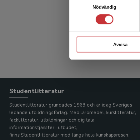
Nödvändig
Avvisa
Studentlitteratur
Studentlitteratur grundades 1963 och är idag Sveriges
ledande utbildningsförlag. Med läromedel, kurslitteratur,
facklitteratur, utbildningar och digitala
informationstjänster i utbudet,
finns Studentlitteratur med längs hela kunskapsresan.