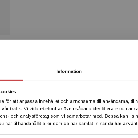
Produkter
Begränsad fraktregion
Information
cookies
e för att anpassa innehållet och annonserna till användarna, tillh
Det verkar som att du besöker studentlitteratur.se via en
vår trafik. Vi vidarebefordrar även sådana identifierare och anna
enhet utanför Sverige. Vi erbjuder inte leveranser utanför
nnons- och analysföretag som vi samarbetar med. Dessa kan i sin
Sverige. För att kunna slutföra ett köp måste
har tillhandahållit eller som de har samlat in när du har använt 
leveransadressen vara i Sverige.
Läs mer