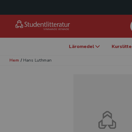
Läromedel
Kurslitt
Hem
/
Hans Luthman