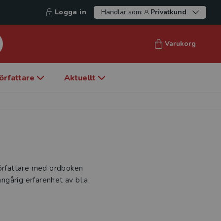
Logga in
Handlar som:
Privatkund
Varukorg
örfattare
Aktuellt
örfattare med ordboken
gårig erfarenhet av bl.a.