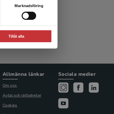
Marknadsföring
Tillåt alla
Allmänna länkar
Sociala medier
Om oss
Avtal och rättigheter
Cookies