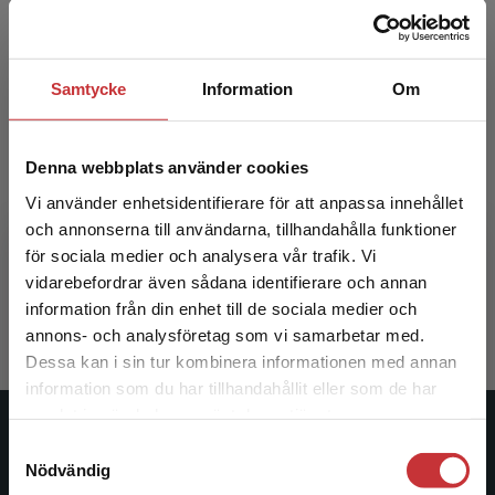
Samtycke
Information
Om
Denna webbplats använder cookies
Didaktik för yrkeslärare
Vi använder enhetsidentifierare för att anpassa innehållet
och annonserna till användarna, tillhandahålla funktioner
för sociala medier och analysera vår trafik. Vi
Hansson, Thomas (red.)
Begränsad fraktregion
vidarebefordrar även sådana identifierare och annan
359 kr
inkl. moms
information från din enhet till de sociala medier och
Exkl. moms: 339 kr
annons- och analysföretag som vi samarbetar med.
Dessa kan i sin tur kombinera informationen med annan
information som du har tillhandahållit eller som de har
Det verkar som att du besöker
samlat in när du har använt deras tjänster.
studentlitteratur.se via en enhet utanför Sverige.
Studentlitteratur
Samtyckesval
Vi erbjuder inte leveranser utanför Sverige. För
Nödvändig
att kunna slutföra ett köp måste