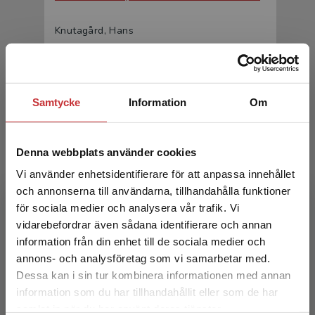
Knutagård, Hans
350 kr
inkl. moms
Exkl. moms: 330 kr
Samtycke
Information
Om
Denna webbplats använder cookies
Vi använder enhetsidentifierare för att anpassa innehållet
och annonserna till användarna, tillhandahålla funktioner
för sociala medier och analysera vår trafik. Vi
Begränsad fraktregion
Verksamhet, människa och omvärld
vidarebefordrar även sådana identifierare och annan
information från din enhet till de sociala medier och
Knutagård, Hans
annons- och analysföretag som vi samarbetar med.
Dessa kan i sin tur kombinera informationen med annan
209 kr
inkl. moms
information som du har tillhandahållit eller som de har
Exkl. moms: 197 kr
Det verkar som att du besöker
samlat in när du har använt deras tjänster.