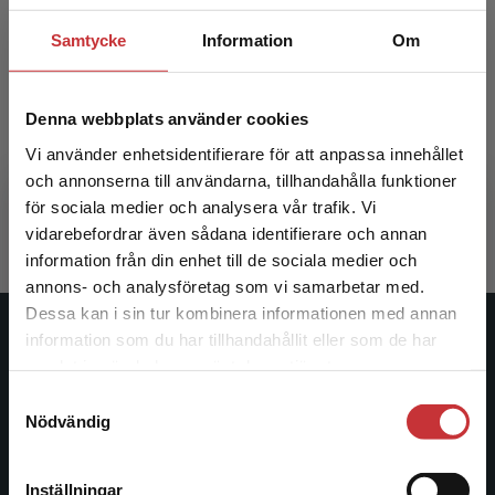
Samtycke
Information
Om
Att undervisa i historia
Denna webbplats använder cookies
Vi använder enhetsidentifierare för att anpassa innehållet
Liljegren, Bengt m.fl.
och annonserna till användarna, tillhandahålla funktioner
385 kr
inkl. moms
för sociala medier och analysera vår trafik. Vi
Exkl. moms: 363 kr
Begränsad fraktregion
vidarebefordrar även sådana identifierare och annan
information från din enhet till de sociala medier och
annons- och analysföretag som vi samarbetar med.
Dessa kan i sin tur kombinera informationen med annan
information som du har tillhandahållit eller som de har
Studentlitteratur
Det verkar som att du besöker
samlat in när du har använt deras tjänster.
studentlitteratur.se via en enhet utanför Sverige.
Studentlitteratur grundades 1963 och är idag Sveriges
Samtyckesval
Vi erbjuder inte leveranser utanför Sverige. För
Nödvändig
ledande utbildningsförlag. Med läromedel, kurslitteratur,
att kunna slutföra ett köp måste
facklitteratur, utbildningar och digitala
leveransadressen vara i Sverige.
Läs mer
informationstjänster i utbudet, finns Studentlitteratur med
Inställningar