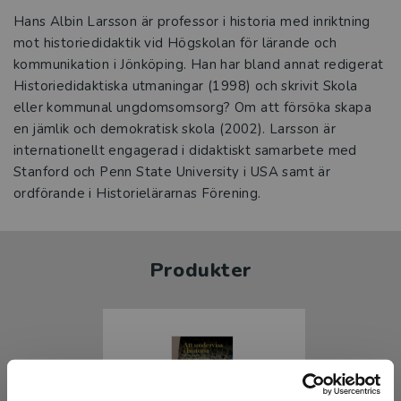
Hans Albin Larsson är professor i historia med inriktning
mot historiedidaktik vid Högskolan för lärande och
kommunikation i Jönköping. Han har bland annat redigerat
Historiedidaktiska utmaningar (1998) och skrivit Skola
eller kommunal ungdomsomsorg? Om att försöka skapa
en jämlik och demokratisk skola (2002). Larsson är
internationellt engagerad i didaktiskt samarbete med
Stanford och Penn State University i USA samt är
ordförande i Historielärarnas Förening.
Produkter