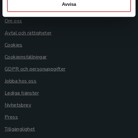
Avvisa
Allmänna länkar
Om oss
Avtal och rättigheter
Cookies
Cookieinställningar
GDPR och personuppgifter
Jobba hos oss
Lediga tjänster
Nyhetsbrev
Press
Tillgänglighet