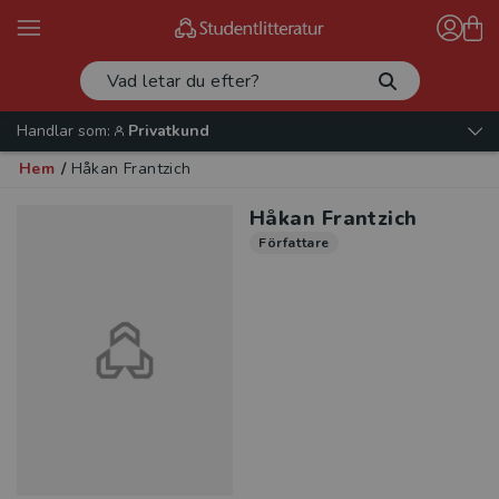
Handlar som:
Privatkund
Hem
/
Håkan Frantzich
Håkan Frantzich
Författare