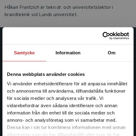
Håkan Frantzich är tekn.dr. och universitetslektor i
brandteknik vid Lunds universitet.
Studentlitteratur
Samtycke
Information
Om
Studentlitteratur grundades 1963 och är idag Sveriges
ledande utbildningsförlag. Med läromedel, kurslitteratur,
facklitteratur, utbildningar och digitala
Denna webbplats använder cookies
informationstjänster i utbudet, finns Studentlitteratur med
Vi använder enhetsidentifierare för att anpassa innehållet
längs hela kunskapsresan.
och annonserna till användarna, tillhandahålla funktioner
för sociala medier och analysera vår trafik. Vi
Kontakta oss
Begränsad fraktregion
vidarebefordrar även sådana identifierare och annan
information från din enhet till de sociala medier och
Kontakta oss
annons- och analysföretag som vi samarbetar med.
Dessa kan i sin tur kombinera informationen med annan
046-31 20 00
information som du har tillhandahållit eller som de har