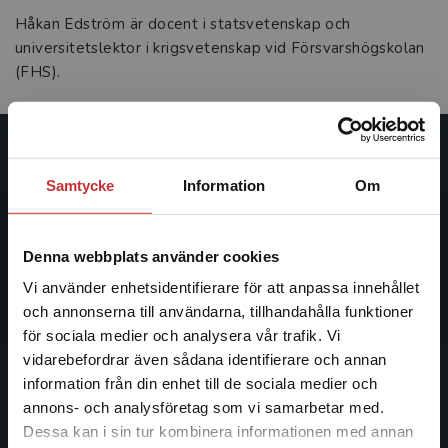
Håkan Edström är docent i statsvetenskap och
universitetslektor i krigsvetenskap vid Försvarshögskolan
(FHS).
Studentlitteratur
Samtycke
Information
Om
Studentlitteratur grundades 1963 och är idag Sveriges
ledande utbildningsförlag. Med läromedel, kurslitteratur,
Denna webbplats använder cookies
facklitteratur, utbildningar och digitala
informationstjänster i utbudet, finns Studentlitteratur med
Vi använder enhetsidentifierare för att anpassa innehållet
längs hela kunskapsresan.
och annonserna till användarna, tillhandahålla funktioner
för sociala medier och analysera vår trafik. Vi
Begränsad fraktregion
vidarebefordrar även sådana identifierare och annan
Kontakta oss
information från din enhet till de sociala medier och
Kontakta oss
annons- och analysföretag som vi samarbetar med.
Dessa kan i sin tur kombinera informationen med annan