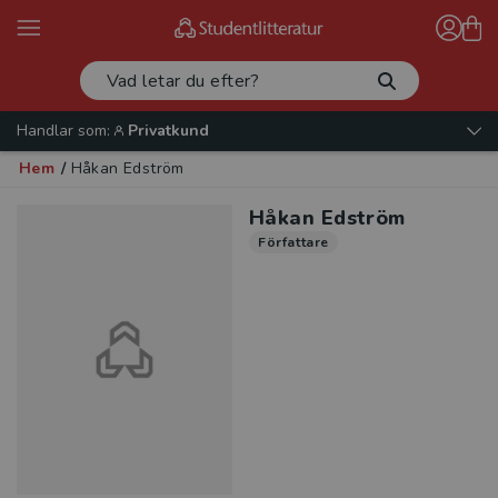
Handlar som:
Privatkund
Hem
/
Håkan Edström
Håkan Edström
Författare