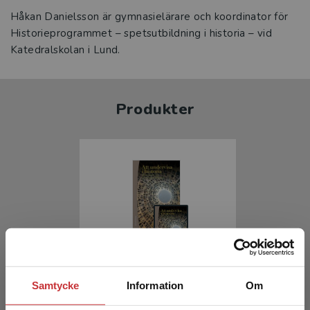
Håkan Danielsson är gymnasielärare och koordinator för
Historieprogrammet – spetsutbildning i historia – vid
Katedralskolan i Lund.
Produkter
Att undervisa i historia
Samtycke
Information
Om