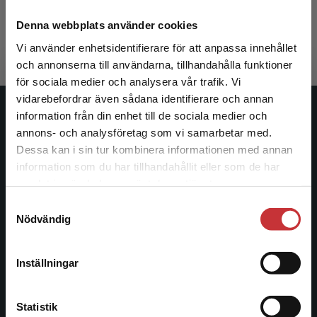
Liljegren, Bengt m.fl.
385 kr
inkl. moms
Denna webbplats använder cookies
Exkl. moms: 363 kr
Vi använder enhetsidentifierare för att anpassa innehållet
och annonserna till användarna, tillhandahålla funktioner
för sociala medier och analysera vår trafik. Vi
Begränsad fraktregion
vidarebefordrar även sådana identifierare och annan
information från din enhet till de sociala medier och
Studentlitteratur
annons- och analysföretag som vi samarbetar med.
Dessa kan i sin tur kombinera informationen med annan
Studentlitteratur grundades 1963 och är idag Sveriges
information som du har tillhandahållit eller som de har
ledande utbildningsförlag. Med läromedel, kurslitteratur,
Det verkar som att du besöker
samlat in när du har använt deras tjänster.
facklitteratur, utbildningar och digitala
studentlitteratur.se via en enhet utanför Sverige.
informationstjänster i utbudet, finns Studentlitteratur med
Samtyckesval
Vi erbjuder inte leveranser utanför Sverige. För
Nödvändig
längs hela kunskapsresan.
att kunna slutföra ett köp måste
leveransadressen vara i Sverige.
Läs mer
Kontakta oss
Inställningar
Kontakta kundservice
Kontakta oss
Statistik