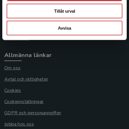
046-31 21 00
Tillåt urval
Frågor och svar
Köpvillkor
Avvisa
Systemkrav
Allmänna länkar
Om oss
Avtal och rättigheter
Cookies
Cookieinställningar
GDPR och personuppgifter
Jobba hos oss