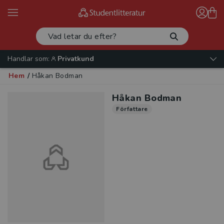
Handlar som:
Privatkund
Hem
/
Håkan Bodman
Håkan Bodman
Författare