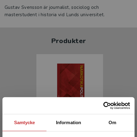
Gustav Svensson är journalist, sociolog och
masterstudent i historia vid Lunds universitet.
Produkter
Narkotikapolitik
Samtycke
Information
Om
Svensson, B - Svensson, G