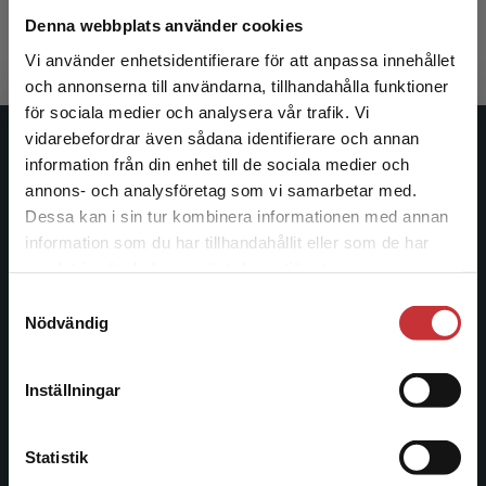
350 kr
inkl. moms
Denna webbplats använder cookies
Exkl. moms: 330 kr
Vi använder enhetsidentifierare för att anpassa innehållet
och annonserna till användarna, tillhandahålla funktioner
för sociala medier och analysera vår trafik. Vi
Begränsad fraktregion
vidarebefordrar även sådana identifierare och annan
Studentlitteratur
information från din enhet till de sociala medier och
annons- och analysföretag som vi samarbetar med.
Studentlitteratur grundades 1963 och är idag Sveriges
Dessa kan i sin tur kombinera informationen med annan
ledande utbildningsförlag. Med läromedel, kurslitteratur,
information som du har tillhandahållit eller som de har
Det verkar som att du besöker
facklitteratur, utbildningar och digitala
samlat in när du har använt deras tjänster.
studentlitteratur.se via en enhet utanför Sverige.
informationstjänster i utbudet, finns Studentlitteratur med
Samtyckesval
Vi erbjuder inte leveranser utanför Sverige. För
längs hela kunskapsresan.
Nödvändig
att kunna slutföra ett köp måste
leveransadressen vara i Sverige.
Läs mer
Kontakta oss
Inställningar
Kontakta kundservice
Kontakta oss
Statistik
046-31 20 00