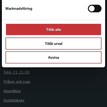
Postadress:
Marknadsföring
Stäng
Box 141
221 00 Lund
Besöksadress:
Tillåt alla
Åkergränden 1
Tillåt urval
Kundservice
Avvisa
Kontakta kundservice
046-31 21 00
Frågor och svar
Köpvillkor
Systemkrav