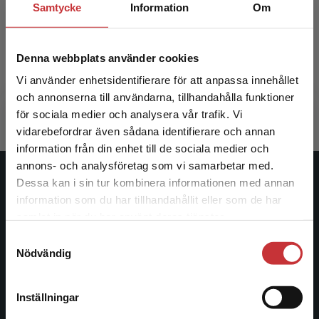
Samtycke
Information
Om
Positiva organisationsstudier
Positiva
Kazemi, Ali (red.)
Kazemi, Ali
Denna webbplats använder cookies
Vi använder enhetsidentifierare för att anpassa innehållet
230 kr
inkl. moms
371 kr
ink
och annonserna till användarna, tillhandahålla funktioner
Exkl. moms: 217 kr
Exkl. moms
för sociala medier och analysera vår trafik. Vi
Begränsad fraktregion
vidarebefordrar även sådana identifierare och annan
information från din enhet till de sociala medier och
annons- och analysföretag som vi samarbetar med.
Dessa kan i sin tur kombinera informationen med annan
Studentlitteratur
information som du har tillhandahållit eller som de har
Det verkar som att du besöker
samlat in när du har använt deras tjänster.
Studentlitteratur grundades 1963 och är idag Sveriges
studentlitteratur.se via en enhet utanför Sverige.
ledande utbildningsförlag. Med läromedel, kurslitteratur,
Samtyckesval
Vi erbjuder inte leveranser utanför Sverige. För
facklitteratur, utbildningar och digitala
Nödvändig
att kunna slutföra ett köp måste
informationstjänster i utbudet, finns Studentlitteratur med
leveransadressen vara i Sverige.
Läs mer
längs hela kunskapsresan.
Inställningar
Kontakta kundservice