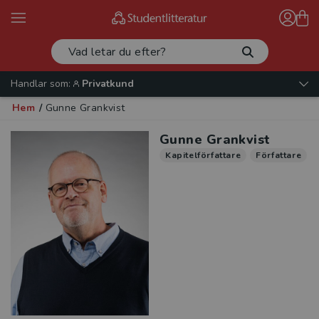
Handlar som:
Privatkund
Hem
/
Gunne Grankvist
Gunne Grankvist
Kapitelförfattare
Författare