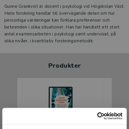
Gunne Grankvist är docent i psykologi vid Högskolan Väst.
Hans forskning handlar till övervägande delen om hur
personliga värderingar kan förklara preferenser och
beteenden i olika situationer. Han har handlett ett stort
antal examensarbeten i psykologi samt undervisat, på
olika nivåer, i kvantitativ forskningsmetodik.
Produkter