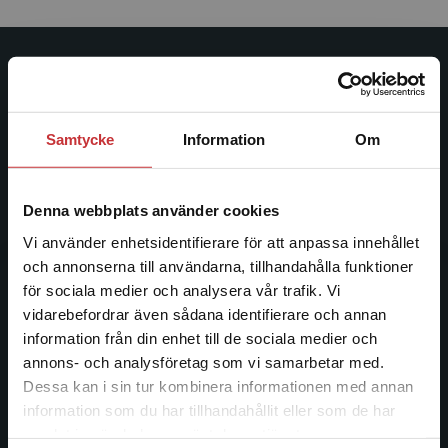
Studentlitteratur
Studentlitteratur grundades 1963 och är idag Sveriges
Samtycke
Information
Om
ledande utbildningsförlag. Med läromedel, kurslitteratur,
facklitteratur, utbildningar och digitala
informationstjänster i utbudet, finns Studentlitteratur med
Denna webbplats använder cookies
längs hela kunskapsresan.
Vi använder enhetsidentifierare för att anpassa innehållet
och annonserna till användarna, tillhandahålla funktioner
Kontakta oss
för sociala medier och analysera vår trafik. Vi
Begränsad fraktregion
vidarebefordrar även sådana identifierare och annan
Kontakta oss
information från din enhet till de sociala medier och
046-31 20 00
annons- och analysföretag som vi samarbetar med.
Dessa kan i sin tur kombinera informationen med annan
Postadress:
information som du har tillhandahållit eller som de har
Det verkar som att du besöker
Box 141
samlat in när du har använt deras tjänster.
studentlitteratur.se via en enhet utanför Sverige.