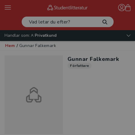
Handlar som:
Privatkund
Hem
/
Gunnar Falkemark
Gunnar Falkemark
Författare