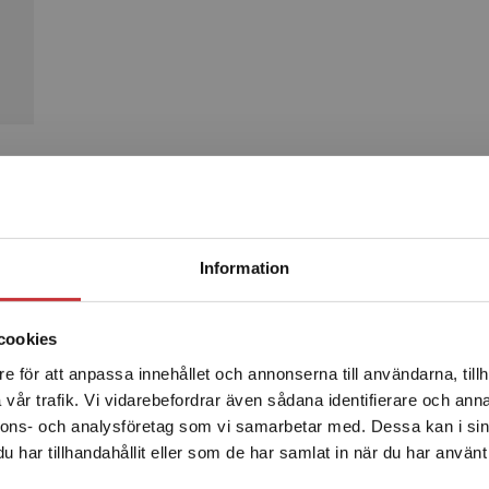
Produkter
Begränsad fraktregion
Information
cookies
e för att anpassa innehållet och annonserna till användarna, tillh
Det verkar som att du besöker studentlitteratur.se via en
vår trafik. Vi vidarebefordrar även sådana identifierare och anna
enhet utanför Sverige. Vi erbjuder inte leveranser utanför
nnons- och analysföretag som vi samarbetar med. Dessa kan i sin
Sverige. För att kunna slutföra ett köp måste
har tillhandahållit eller som de har samlat in när du har använt 
leveransadressen vara i Sverige.
Läs mer