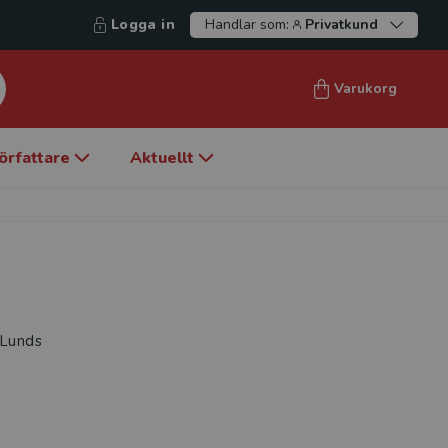
Logga in
Handlar som:
Privatkund
Varukorg
örfattare
Aktuellt
 Lunds