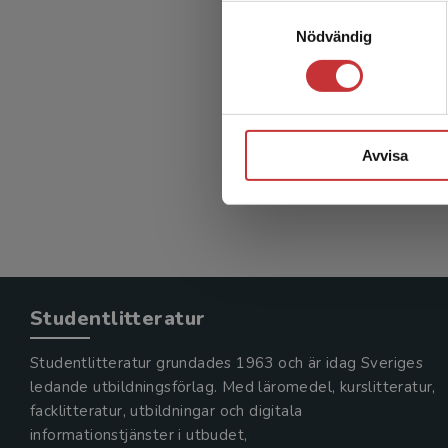
San
Samtyckesval
Nödvändig
s
Gunnar Bl
310 kr
in
Avvisa
Exkl. mom
Studentlitteratur
Studentlitteratur grundades 1963 och är idag Sveriges
ledande utbildningsförlag. Med läromedel, kurslitteratur,
facklitteratur, utbildningar och digitala
informationstjänster i utbudet,