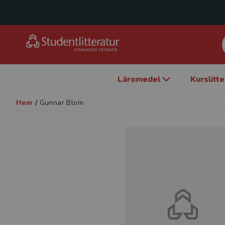
Läromedel
Kurslitt
Hem
/
Gunnar Blom