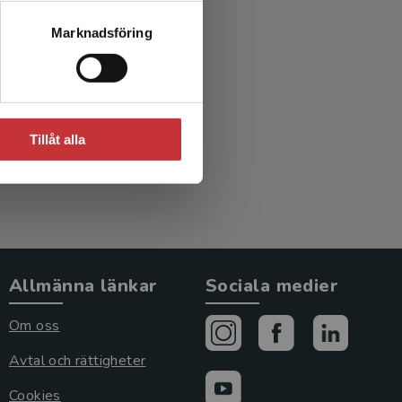
 och
Marknadsföring
ed
Tillåt alla
Allmänna länkar
Sociala medier
Om oss
Avtal och rättigheter
Cookies