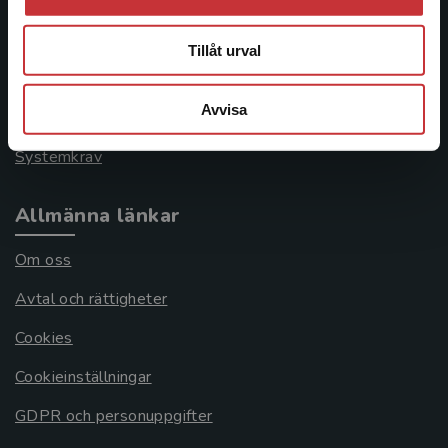
Kontakta kundservice
046-31 21 00
Tillåt urval
Frågor och svar
Avvisa
Köpvillkor
Systemkrav
Allmänna länkar
Om oss
Avtal och rättigheter
Cookies
Cookieinställningar
GDPR och personuppgifter