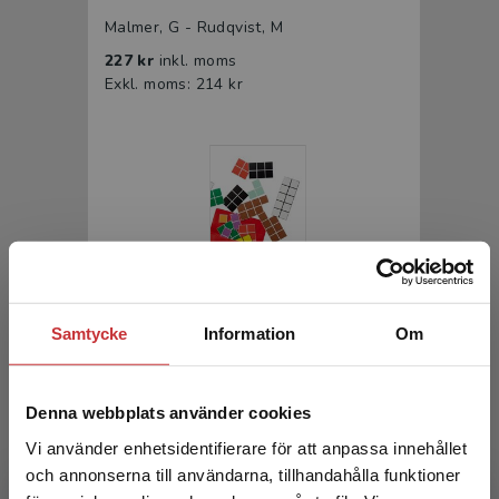
Malmer, G - Rudqvist, M
227 kr
inkl. moms
Exkl. moms: 214 kr
Räkneväskan
Samtycke
Information
Om
Malmer, G - Rudqvist, M
Denna webbplats använder cookies
90 kr
inkl. moms
Exkl. moms: 72 kr
Vi använder enhetsidentifierare för att anpassa innehållet
och annonserna till användarna, tillhandahålla funktioner