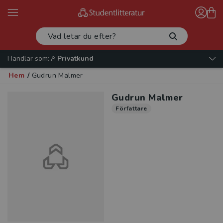
Handlar som:
Privatkund
Hem
/
Gudrun Malmer
Gudrun Malmer
Författare