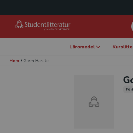
Läromedel
Kurslitt
Hem
/
Gorm Harste
G
För