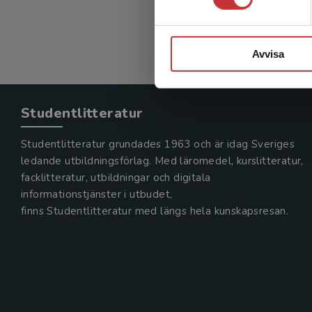
Avvisa
Studentlitteratur
Studentlitteratur grundades 1963 och är idag Sveriges
ledande utbildningsförlag. Med läromedel, kurslitteratur,
facklitteratur, utbildningar och digitala
informationstjänster i utbudet,
finns Studentlitteratur med längs hela kunskapsresan.