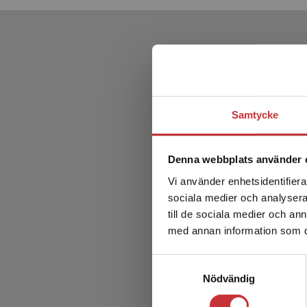
Samtycke
Denna webbplats använder 
Vi använder enhetsidentifierar
sociala medier och analysera 
till de sociala medier och a
med annan information som du 
Samtyckesval
Nödvändig