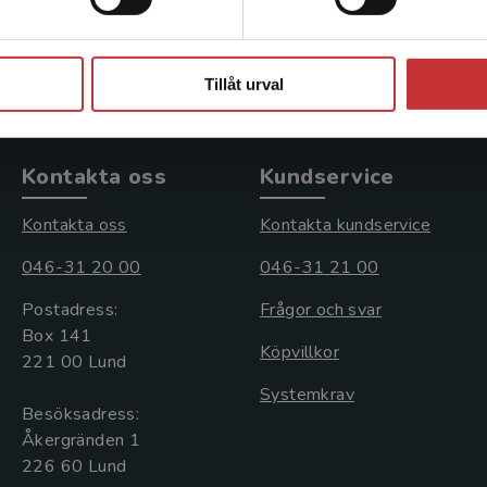
496 kr
inkl. moms
Exkl. moms: 468 kr
Stäng
Tillåt urval
Kontakta oss
Kundservice
Kontakta oss
Kontakta kundservice
046-31 20 00
046-31 21 00
Postadress:
Frågor och svar
Box 141
Köpvillkor
221 00 Lund
Systemkrav
Besöksadress:
Åkergränden 1