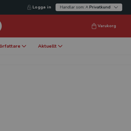
Logga in
Handlar som:
Privatkund
Varukorg
örfattare
Aktuellt