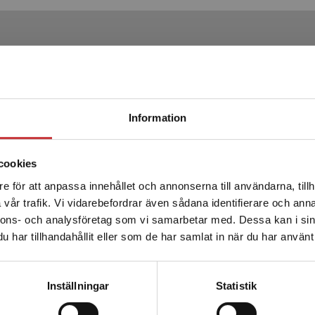
Produkter
Begränsad fraktregion
Information
cookies
e för att anpassa innehållet och annonserna till användarna, tillh
Det verkar som att du besöker studentlitteratur.se via en
vår trafik. Vi vidarebefordrar även sådana identifierare och anna
enhet utanför Sverige. Vi erbjuder inte leveranser utanför
nnons- och analysföretag som vi samarbetar med. Dessa kan i sin
Sverige. För att kunna slutföra ett köp måste
Klassisk och modern
har tillhandahållit eller som de har samlat in när du har använt 
leveransadressen vara i Sverige.
Läs mer
samhällsteori
Kontakta kundservice
Inställningar
Statistik
Andersen, H - Kaspersen, L B (red.)