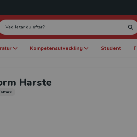
eratur
Kompetensutveckling
Student
F
orm Harste
fattare