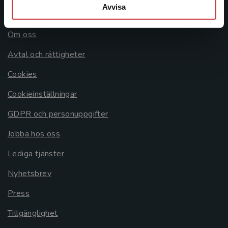
Avvisa
Allmänna länkar
Om oss
Avtal och rättigheter
Cookies
Cookieinställningar
GDPR och personuppgifter
Jobba hos oss
Lediga tjänster
Nyhetsbrev
Press
Tillgänglighet