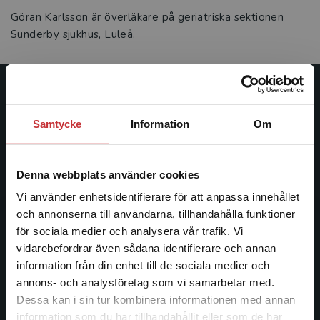
Göran Karlsson är överläkare på geriatriska sektionen
Sunderby sjukhus, Luleå.
Studentlitteratur
Samtycke
Information
Om
Studentlitteratur grundades 1963 och är idag Sveriges
ledande utbildningsförlag. Med läromedel, kurslitteratur,
facklitteratur, utbildningar och digitala
Denna webbplats använder cookies
informationstjänster i utbudet, finns Studentlitteratur med
Vi använder enhetsidentifierare för att anpassa innehållet
längs hela kunskapsresan.
och annonserna till användarna, tillhandahålla funktioner
för sociala medier och analysera vår trafik. Vi
Kontakta oss
Begränsad fraktregion
vidarebefordrar även sådana identifierare och annan
information från din enhet till de sociala medier och
Kontakta oss
annons- och analysföretag som vi samarbetar med.
Dessa kan i sin tur kombinera informationen med annan
046-31 20 00
information som du har tillhandahållit eller som de har