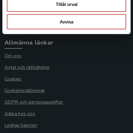
Frågor och svar
Tillåt urval
Köpvillkor
Avvisa
Systemkrav
Allmänna länkar
Om oss
Avtal och rättigheter
Cookies
Cookieinställningar
GDPR och personuppgifter
Jobba hos oss
Lediga tjänster