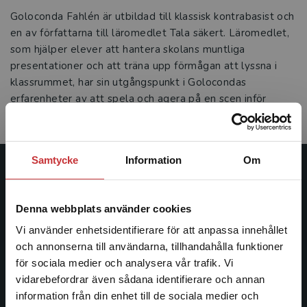
Goloconda Fahlén är utbildad till klassisk kontrabasist och
en av författarna till läromedlet Tala säkert. Läromedlet,
som hjälper elever att hantera skolans muntliga
presentationer och att träna upp förmågan att lyssna i
klassrummet, har sin utgångspunkt i Golocondas
erfarenheter av att spela och agera på en scen inför
publik.
Samtycke
Information
Om
Studentlitteratur
Denna webbplats använder cookies
Studentlitteratur grundades 1963 och är idag Sveriges
ledande utbildningsförlag. Med läromedel, kurslitteratur,
Vi använder enhetsidentifierare för att anpassa innehållet
facklitteratur, utbildningar och digitala
och annonserna till användarna, tillhandahålla funktioner
informationstjänster i utbudet, finns Studentlitteratur med
för sociala medier och analysera vår trafik. Vi
Begränsad fraktregion
längs hela kunskapsresan.
vidarebefordrar även sådana identifierare och annan
information från din enhet till de sociala medier och