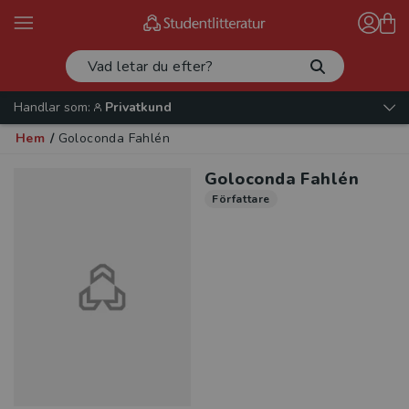
Handlar som:
Privatkund
Hem
/
Goloconda Fahlén
Goloconda Fahlén
Författare