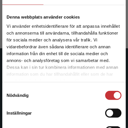
Kersey-Matusiak, Gloria
Denna webbplats använder cookies
393 kr
inkl. moms
Vi använder enhetsidentifierare för att anpassa innehållet
Exkl. moms: 371 kr
och annonserna till användarna, tillhandahålla funktioner
för sociala medier och analysera vår trafik. Vi
Begränsad fraktregion
vidarebefordrar även sådana identifierare och annan
information från din enhet till de sociala medier och
annons- och analysföretag som vi samarbetar med.
Studentlitteratur
Dessa kan i sin tur kombinera informationen med annan
information som du har tillhandahållit eller som de har
Studentlitteratur grundades 1963 och är idag Sveriges
Det verkar som att du besöker
samlat in när du har använt deras tjänster.
ledande utbildningsförlag. Med läromedel, kurslitteratur,
studentlitteratur.se via en enhet utanför Sverige.
facklitteratur, utbildningar och digitala
Samtyckesval
Vi erbjuder inte leveranser utanför Sverige. För
Nödvändig
informationstjänster i utbudet, finns Studentlitteratur med
att kunna slutföra ett köp måste
längs hela kunskapsresan.
leveransadressen vara i Sverige.
Läs mer
Inställningar
Kontakta oss
Kontakta kundservice