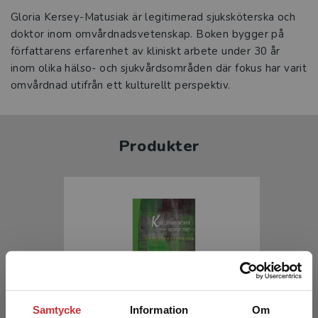
Gloria Kersey-Matusiak är legitimerad sjuksköterska och
doktor inom omvårdnadsvetenskap. Boken bygger på
författarens erfarenhet av kliniskt arbete under 30 år
inom olika hälso- och sjukvårdsområden där fokus har varit
omvårdnad utifrån ett kulturellt perspektiv.
Produkter
Samtycke
Information
Om
Kulturkompetent omvårdnad