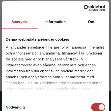
Samtycke
Information
Om
Denna webbplats använder cookies
Vi använder enhetsidentifierare för att anpassa innehållet
Kurator inom hälso- och sjukvård
och annonserna till användarna, tillhandahålla funktioner
för sociala medier och analysera vår trafik. Vi
Lundin, Annika m.fl.
Begränsad fraktregion
vidarebefordrar även sådana identifierare och annan
361 kr
inkl. moms
information från din enhet till de sociala medier och
Exkl. moms: 341 kr
annons- och analysföretag som vi samarbetar med.
Dessa kan i sin tur kombinera informationen med annan
information som du har tillhandahållit eller som de har
Det verkar som att du besöker
samlat in när du har använt deras tjänster.
studentlitteratur.se via en enhet utanför Sverige.
Samtyckesval
Studentlitteratur
Vi erbjuder inte leveranser utanför Sverige. För
Nödvändig
att kunna slutföra ett köp måste