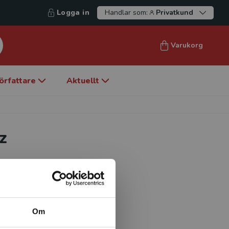
Logga in
Handlar som:
Privatkund
Varukorg
örfattare
Aktuellt
z
 Clinical Psychology,
, Catholic University of
a doctoral student in
n, families, and cultures at
Om
nd clinical interest focus on