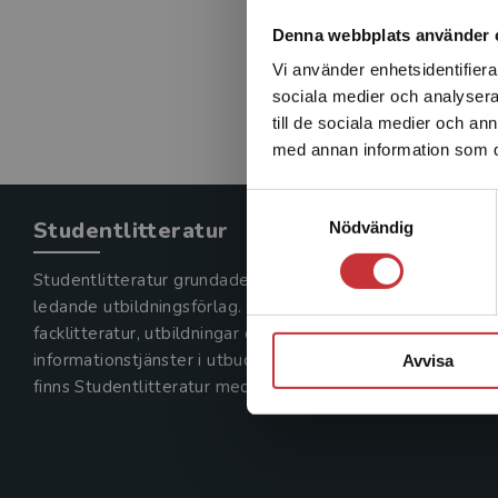
Denna webbplats använder 
Vi använder enhetsidentifierar
sociala medier och analysera 
till de sociala medier och a
med annan information som du 
Samtyckesval
Studentlitteratur
Nödvändig
Studentlitteratur grundades 1963 och är idag Sveriges
ledande utbildningsförlag. Med läromedel, kurslitteratur,
facklitteratur, utbildningar och digitala
informationstjänster i utbudet,
Avvisa
finns Studentlitteratur med längs hela kunskapsresan.