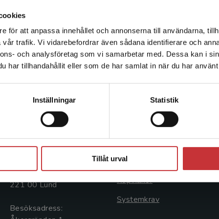
the relationship between acculturation-related ri
cookies
development and maintenance of developmental
particularly anxiety disorders and depression. Thr
e för att anpassa innehållet och annonserna till användarna, tillh
Det verkar som att du besöker studentlitteratur.se via en
has been dedicated to treating a range of emotion
vår trafik. Vi vidarebefordrar även sådana identifierare och anna
enhet utanför Sverige. Vi erbjuder inte leveranser utanför
and adolescents, including anxiety, depression, a
nnons- och analysföretag som vi samarbetar med. Dessa kan i sin
Sverige. För att kunna slutföra ett köp måste
har tillhandahållit eller som de har samlat in när du har använt 
leveransadressen vara i Sverige.
Läs mer
Kontakta kundservice
Kontakta oss
Kundservice
Inställningar
Statistik
Kontakta oss
Kontakta kundservice
046-31 20 00
046-31 21 00
Stäng
Tillåt urval
Postadress:
Frågor och svar
Box 141
Köpvillkor
221 00 Lund
Systemkrav
Besöksadress: