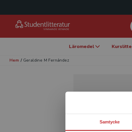
Läromedel
Kurslitt
Hem
/
Geraldine M Fernández
Samtycke