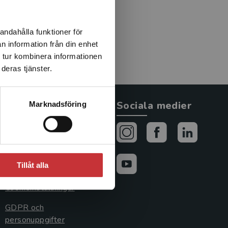
sk factors and the
 psychopathology,
oughout her training, she
andahålla funktioner för
al disorders in children
n information från din enhet
nd trauma.
 tur kombinera informationen
deras tjänster.
Allmänna länkar
Sociala medier
Marknadsföring
Om oss
Avtal och rättigheter
Tillåt alla
Cookies
Cookieinställningar
GDPR och
personuppgifter