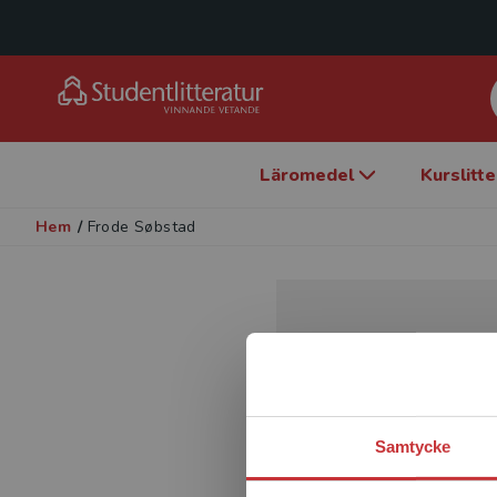
Läromedel
Kurslitt
Hem
/
Frode Søbstad
Samtycke