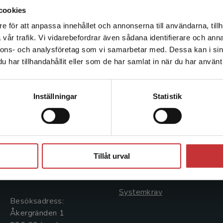
cookies
e för att anpassa innehållet och annonserna till användarna, tillh
Det verkar som att du besöker studentlitteratur.se via en
vår trafik. Vi vidarebefordrar även sådana identifierare och anna
enhet utanför Sverige. Vi erbjuder inte leveranser utanför
nnons- och analysföretag som vi samarbetar med. Dessa kan i sin
Sverige. För att kunna slutföra ett köp måste
har tillhandahållit eller som de har samlat in när du har använt 
leveransadressen vara i Sverige.
Läs mer
Kontakta kundservice
Kontakta oss
Kundservice
Inställningar
Statistik
Kontakta oss
Kontakta kundservice
046-31 20 00
046-31 21 00
Stäng
Postadress:
Frågor och svar
Tillåt urval
Box 141
Köpvillkor
221 00 Lund
Systemkrav
Besöksadress:
Åkergränden 1