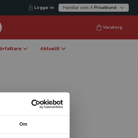
Logga in
Handlar som:
Privatkund
Varukorg
örfattare
Aktuellt
vid Dronning Mauds Minne,
Om