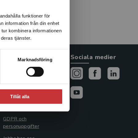
andahålla funktioner för
n information från din enhet
 tur kombinera informationen
deras tjänster.
Allmänna länkar
Sociala medier
Marknadsföring
Om oss
Avtal och rättigheter
Cookies
Tillåt alla
Cookieinställningar
GDPR och
personuppgifter