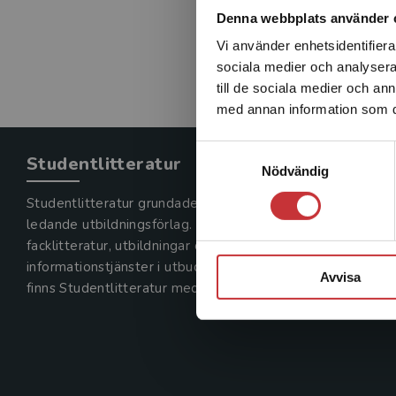
Denna webbplats använder 
Vi använder enhetsidentifierar
sociala medier och analysera 
till de sociala medier och a
med annan information som du 
Samtyckesval
Studentlitteratur
Nödvändig
Studentlitteratur grundades 1963 och är idag Sveriges
ledande utbildningsförlag. Med läromedel, kurslitteratur,
facklitteratur, utbildningar och digitala
informationstjänster i utbudet,
Avvisa
finns Studentlitteratur med längs hela kunskapsresan.