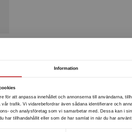
Produkter
Begränsad fraktregion
Information
cookies
e för att anpassa innehållet och annonserna till användarna, tillh
Det verkar som att du besöker studentlitteratur.se via en
vår trafik. Vi vidarebefordrar även sådana identifierare och anna
enhet utanför Sverige. Vi erbjuder inte leveranser utanför
nnons- och analysföretag som vi samarbetar med. Dessa kan i sin
Sverige. För att kunna slutföra ett köp måste
har tillhandahållit eller som de har samlat in när du har använt 
leveransadressen vara i Sverige.
Läs mer