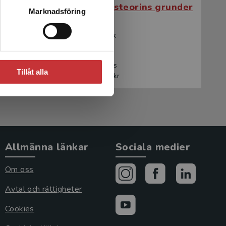
grunder
Redovisningsteorins grunder
Marknadsföring
Hartwig, Fredrik
243 kr
inkl. moms
Tillåt alla
Exkl. moms: 229 kr
Allmänna länkar
Sociala medier
Om oss
Avtal och rättigheter
Cookies