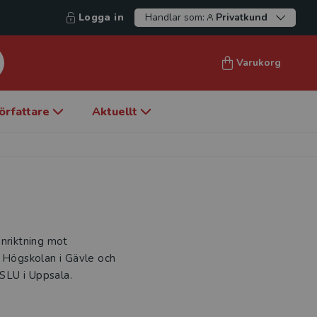
Logga in
Handlar som:
Privatkund
Varukorg
örfattare
Aktuellt
inriktning mot
d Högskolan i Gävle och
SLU i Uppsala.