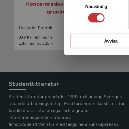
Koncernredovisningens
Konc
Nödvändig
grunder
Hartwig, Fredrik
Hartwig, 
337 kr
inkl. moms
209 kr
in
Avvisa
Exkl. moms: 318 kr
Exkl. mom
Studentlitteratur
Studentlitteratur grundades 1963 och är idag Sveriges
ledande utbildningsförlag. Med läromedel, kurslitteratur,
facklitteratur, utbildningar och digitala
informationstjänster i utbudet,
finns Studentlitteratur med längs hela kunskapsresan.