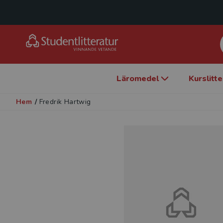
Läromedel
Kurslitt
Hem
/
Fredrik Hartwig