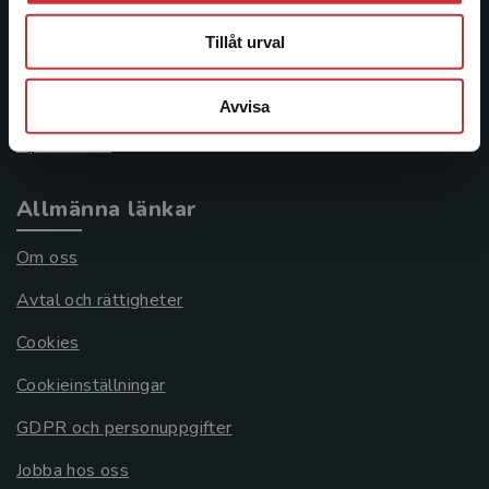
046-31 21 00
Tillåt urval
Frågor och svar
Köpvillkor
Avvisa
Systemkrav
Allmänna länkar
Om oss
Avtal och rättigheter
Cookies
Cookieinställningar
GDPR och personuppgifter
Jobba hos oss