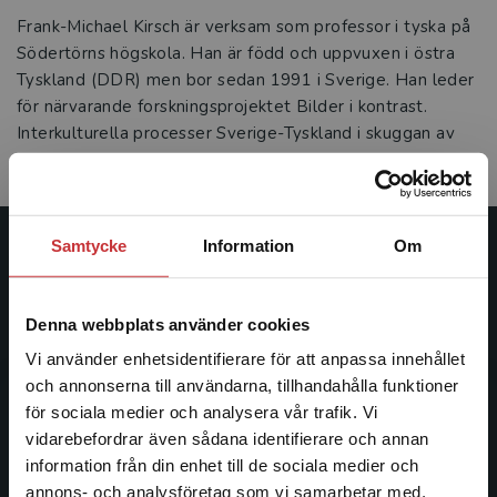
Frank-Michael Kirsch är verksam som professor i tyska på
Södertörns högskola. Han är född och uppvuxen i östra
Tyskland (DDR) men bor sedan 1991 i Sverige. Han leder
för närvarande forskningsprojektet Bilder i kontrast.
Interkulturella processer Sverige-Tyskland i skuggan av
nazismen 1933–1945.
Samtycke
Information
Om
Studentlitteratur
Studentlitteratur grundades 1963 och är idag Sveriges
Denna webbplats använder cookies
ledande utbildningsförlag. Med läromedel, kurslitteratur,
Vi använder enhetsidentifierare för att anpassa innehållet
facklitteratur, utbildningar och digitala
och annonserna till användarna, tillhandahålla funktioner
informationstjänster i utbudet, finns Studentlitteratur med
för sociala medier och analysera vår trafik. Vi
längs hela kunskapsresan.
Begränsad fraktregion
vidarebefordrar även sådana identifierare och annan
information från din enhet till de sociala medier och
Kontakta oss
annons- och analysföretag som vi samarbetar med.