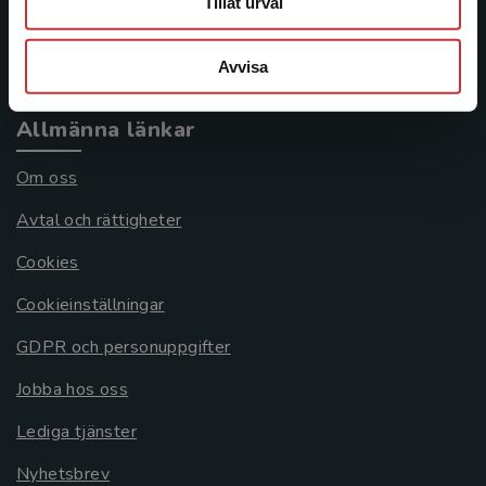
Tillåt urval
Köpvillkor
Systemkrav
Avvisa
Allmänna länkar
Om oss
Avtal och rättigheter
Cookies
Cookieinställningar
GDPR och personuppgifter
Jobba hos oss
Lediga tjänster
Nyhetsbrev