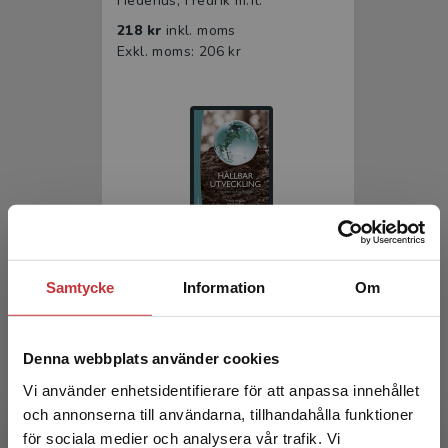
Hedenus, Fredrik m.fl.
218 kr
inkl. moms
Exkl. moms: 206 kr
Hållbar utveckling
Samtycke
Information
Om
Hedenus, Fredrik m.fl.
136 kr
inkl. moms
Denna webbplats använder cookies
Exkl. moms: 128 kr
Vi använder enhetsidentifierare för att anpassa innehållet
och annonserna till användarna, tillhandahålla funktioner
för sociala medier och analysera vår trafik. Vi