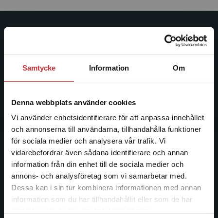
Studentlitteratur
Studentlitteratur grundades 1963 och är idag Sveriges
Samtycke
Information
Om
ledande utbildningsförlag. Med läromedel, kurslitteratur,
facklitteratur, utbildningar och digitala
informationstjänster i utbudet, finns Studentlitteratur med
Denna webbplats använder cookies
längs hela kunskapsresan.
Vi använder enhetsidentifierare för att anpassa innehållet
och annonserna till användarna, tillhandahålla funktioner
Kontakta oss
för sociala medier och analysera vår trafik. Vi
Begränsad fraktregion
vidarebefordrar även sådana identifierare och annan
Kontakta oss
information från din enhet till de sociala medier och
046-31 20 00
annons- och analysföretag som vi samarbetar med.
Dessa kan i sin tur kombinera informationen med annan
Postadress:
information som du har tillhandahållit eller som de har
Box 141
Det verkar som att du besöker
samlat in när du har använt deras tjänster.
221 00 Lund
studentlitteratur.se via en enhet utanför Sverige.