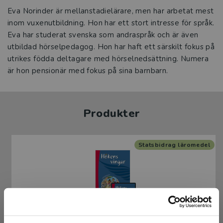
Eva Norinder är mellanstadielärare, men har arbetat mest
inom vuxenutbildning. Hon har ett stort intresse för språk.
Eva har studerat svenska som andraspråk och är även
utbildad hörselpedagog. Hon har haft ett särskilt fokus på
utrikes födda deltagare med hörselnedsättning. Numera
är hon pensionär med fokus på sina barnbarn.
Produkter
Statsbidrag läromedel