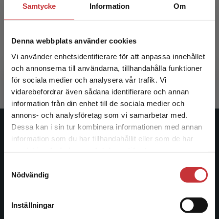
Samtycke
Information
Om
Hökens vingar Lärarpaket - Tryckt bok +
Digital lärarlicens 36 mån
Denna webbplats använder cookies
Pihlgren, Ann
Vi använder enhetsidentifierare för att anpassa innehållet
1 046 kr
inkl. moms
och annonserna till användarna, tillhandahålla funktioner
Exkl. moms: 987 kr
för sociala medier och analysera vår trafik. Vi
Begränsad fraktregion
vidarebefordrar även sådana identifierare och annan
information från din enhet till de sociala medier och
annons- och analysföretag som vi samarbetar med.
Dessa kan i sin tur kombinera informationen med annan
Studentlitteratur
information som du har tillhandahållit eller som de har
Det verkar som att du besöker
samlat in när du har använt deras tjänster.
Studentlitteratur grundades 1963 och är idag Sveriges
studentlitteratur.se via en enhet utanför Sverige.
Samtyckesval
ledande utbildningsförlag. Med läromedel, kurslitteratur,
Vi erbjuder inte leveranser utanför Sverige. För
Nödvändig
facklitteratur, utbildningar och digitala
att kunna slutföra ett köp måste
informationstjänster i utbudet, finns Studentlitteratur med
leveransadressen vara i Sverige.
Läs mer
längs hela kunskapsresan.
Inställningar
Kontakta kundservice