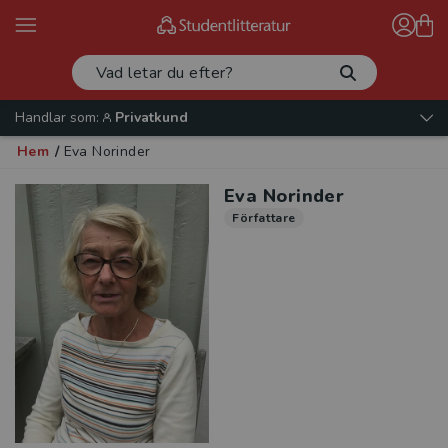
Handlar som:
Privatkund
Hem
/
Eva Norinder
Eva Norinder
Författare