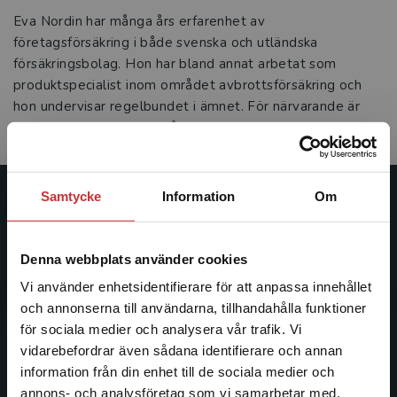
Eva Nordin har många års erfarenhet av
företagsförsäkring i både svenska och utländska
försäkringsbolag. Hon har bland annat arbetat som
produktspecialist inom området avbrottsförsäkring och
hon undervisar regelbundet i ämnet. För närvarande är
Eva senior underwriter på Moderna Försäkringar.
Samtycke
Information
Om
Studentlitteratur
Studentlitteratur grundades 1963 och är idag Sveriges
Denna webbplats använder cookies
ledande utbildningsförlag. Med läromedel, kurslitteratur,
Vi använder enhetsidentifierare för att anpassa innehållet
facklitteratur, utbildningar och digitala
och annonserna till användarna, tillhandahålla funktioner
informationstjänster i utbudet, finns Studentlitteratur med
för sociala medier och analysera vår trafik. Vi
längs hela kunskapsresan.
Begränsad fraktregion
vidarebefordrar även sådana identifierare och annan
information från din enhet till de sociala medier och
Kontakta oss
annons- och analysföretag som vi samarbetar med.