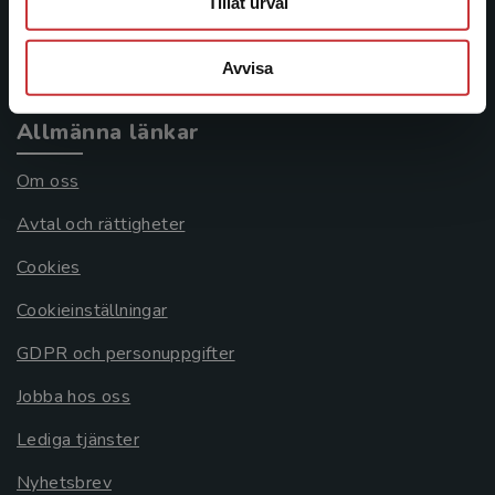
Tillåt urval
Köpvillkor
Systemkrav
Avvisa
Allmänna länkar
Om oss
Avtal och rättigheter
Cookies
Cookieinställningar
GDPR och personuppgifter
Jobba hos oss
Lediga tjänster
Nyhetsbrev