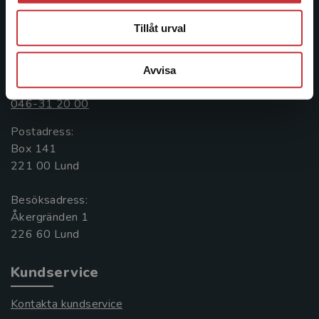
längs hela kunskapsresan.
Tillåt urval
Kontakta oss
Avvisa
Kontakta oss
046-31 20 00
Postadress:
Box 141
221 00 Lund
Besöksadress:
Åkergränden 1
Kundservice
Kontakta kundservice