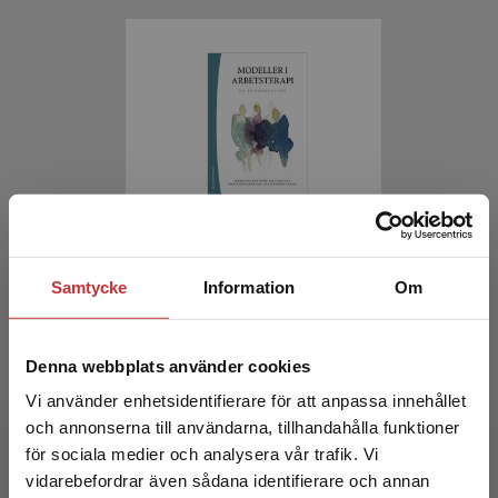
Modeller i arbetsterapi
Samtycke
Information
Om
Boström, Marianne m.fl.
269 kr
inkl. moms
Exkl. moms: 254 kr
Denna webbplats använder cookies
Vi använder enhetsidentifierare för att anpassa innehållet
och annonserna till användarna, tillhandahålla funktioner
för sociala medier och analysera vår trafik. Vi
Begränsad fraktregion
vidarebefordrar även sådana identifierare och annan