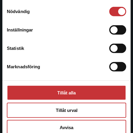
221 00 Lund
Samtyckesval
Vi erbjuder inte leveranser utanför Sverige. För
Nödvändig
Besöksadress:
att kunna slutföra ett köp måste
Åkergränden 1
leveransadressen vara i Sverige.
Läs mer
Inställningar
Kontakta kundservice
Kundservice
Statistik
Kontakta kundservice
Marknadsföring
Stäng
046-31 21 00
Frågor och svar
Köpvillkor
Tillåt alla
Systemkrav
Tillåt urval
Allmänna länkar
Avvisa