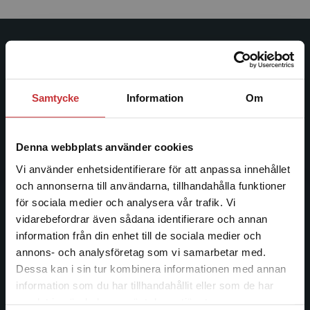
Studentlitteratur
Studentlitteratur grundades 1963 och är idag Sveriges
Samtycke
Information
Om
ledande utbildningsförlag. Med läromedel, kurslitteratur,
facklitteratur, utbildningar och digitala
informationstjänster i utbudet, finns Studentlitteratur med
Denna webbplats använder cookies
längs hela kunskapsresan.
Vi använder enhetsidentifierare för att anpassa innehållet
och annonserna till användarna, tillhandahålla funktioner
Kontakta oss
för sociala medier och analysera vår trafik. Vi
Begränsad fraktregion
vidarebefordrar även sådana identifierare och annan
Kontakta oss
information från din enhet till de sociala medier och
046-31 20 00
annons- och analysföretag som vi samarbetar med.
Dessa kan i sin tur kombinera informationen med annan
Postadress:
information som du har tillhandahållit eller som de har
Box 141
Det verkar som att du besöker
samlat in när du har använt deras tjänster.
studentlitteratur.se via en enhet utanför Sverige.