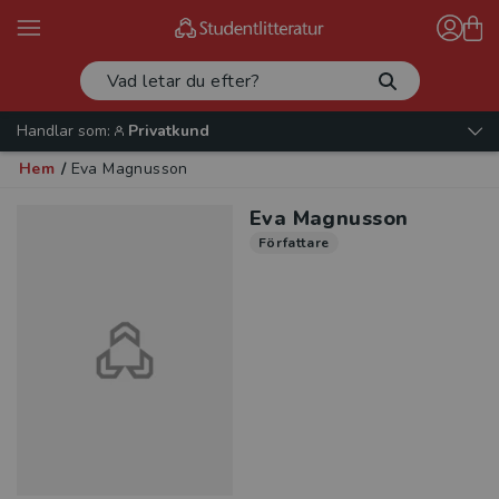
Handlar som:
Privatkund
Hem
/
Eva Magnusson
Eva Magnusson
Författare