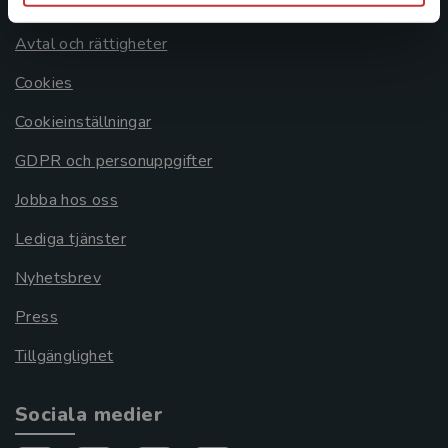
Om oss
Avtal och rättigheter
Cookies
Cookieinställningar
GDPR och personuppgifter
Jobba hos oss
Lediga tjänster
Nyhetsbrev
Press
Tillgänglighet
Sociala medier