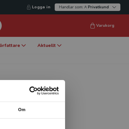
Logga in
Handlar som:
Privatkund
Varukorg
örfattare
Aktuellt
Om