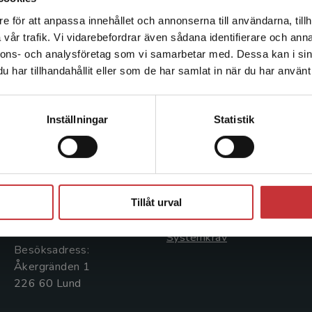
e för att anpassa innehållet och annonserna till användarna, tillh
Det verkar som att du besöker studentlitteratur.se via en
vår trafik. Vi vidarebefordrar även sådana identifierare och anna
enhet utanför Sverige. Vi erbjuder inte leveranser utanför
nnons- och analysföretag som vi samarbetar med. Dessa kan i sin
Sverige. För att kunna slutföra ett köp måste
har tillhandahållit eller som de har samlat in när du har använt 
leveransadressen vara i Sverige.
Läs mer
Kontakta oss
Kundservice
Kontakta kundservice
Inställningar
Statistik
Kontakta oss
Kontakta kundservice
046-31 20 00
046-31 21 00
Stäng
Postadress:
Frågor och svar
Box 141
Tillåt urval
Köpvillkor
221 00 Lund
Systemkrav
Besöksadress:
Åkergränden 1