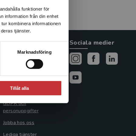
andahålla funktioner för
n information från din enhet
 tur kombinera informationen
deras tjänster.
Allmänna länkar
Sociala medier
Marknadsföring
Om oss
Avtal och rättigheter
Cookies
Tillåt alla
Cookieinställningar
GDPR och
personuppgifter
Jobba hos oss
Lediga tjänster