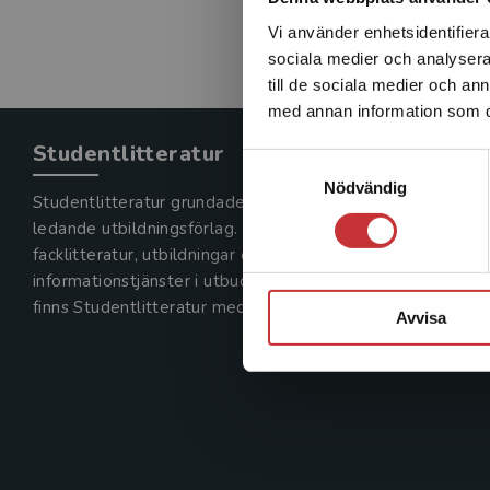
Vi använder enhetsidentifierar
sociala medier och analysera 
till de sociala medier och a
med annan information som du 
Studentlitteratur
Samtyckesval
Nödvändig
Studentlitteratur grundades 1963 och är idag Sveriges
ledande utbildningsförlag. Med läromedel, kurslitteratur,
facklitteratur, utbildningar och digitala
informationstjänster i utbudet,
finns Studentlitteratur med längs hela kunskapsresan.
Avvisa