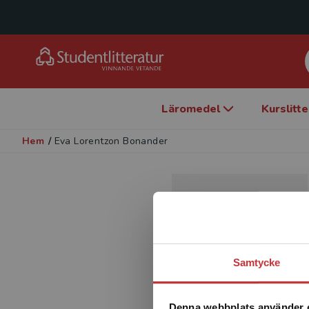
Läromedel
Kurslitt
Hem
/
Eva Lorentzon Bonander
Samtycke
Denna webbplats använder 