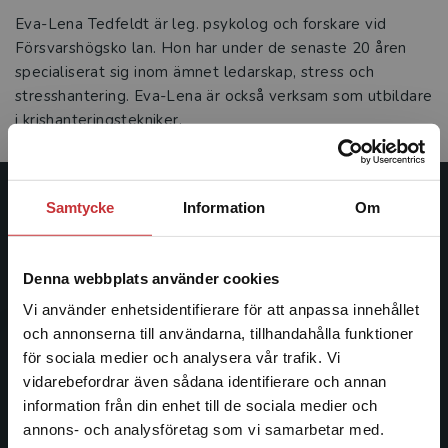
Eva-Lena Tedfeldt är leg. psykolog och forskare vid
Försvarshögsko lan. Hon har under de senaste 20 åren
specialiserat sig inom ämnet ledarskap, stress och
stresshantering. Eva-Lena är också verksam som utbildare
i krishanteringstekniker.
Samtycke
Information
Om
Studentlitteratur
Studentlitteratur grundades 1963 och är idag Sveriges
Denna webbplats använder cookies
ledande utbildningsförlag. Med läromedel, kurslitteratur,
facklitteratur, utbildningar och digitala
Vi använder enhetsidentifierare för att anpassa innehållet
informationstjänster i utbudet, finns Studentlitteratur med
och annonserna till användarna, tillhandahålla funktioner
längs hela kunskapsresan.
för sociala medier och analysera vår trafik. Vi
Begränsad fraktregion
vidarebefordrar även sådana identifierare och annan
information från din enhet till de sociala medier och
Kontakta oss
annons- och analysföretag som vi samarbetar med.