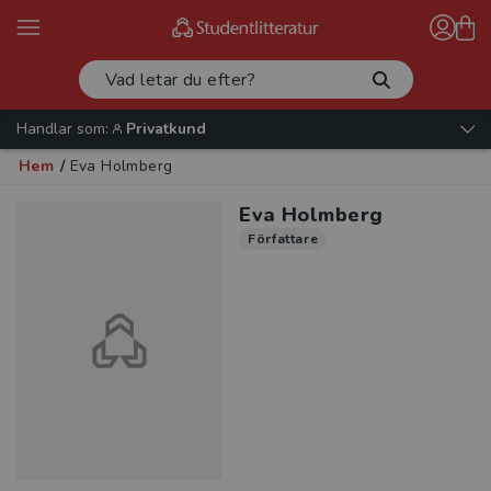
Handlar som:
Privatkund
Hem
/
Eva Holmberg
Eva Holmberg
Författare