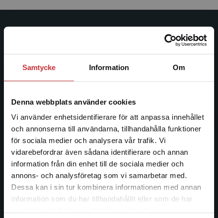
Studentlitteratur
Studentlitteratur grundades 1963 och är idag Sveriges
Samtycke
Information
Om
ledande utbildningsförlag. Med läromedel, kurslitteratur,
facklitteratur, utbildningar och digitala
informationstjänster i utbudet, finns Studentlitteratur med
Denna webbplats använder cookies
längs hela kunskapsresan.
Vi använder enhetsidentifierare för att anpassa innehållet
och annonserna till användarna, tillhandahålla funktioner
Kontakta oss
för sociala medier och analysera vår trafik. Vi
Begränsad fraktregion
Kontakta oss
vidarebefordrar även sådana identifierare och annan
information från din enhet till de sociala medier och
046-31 20 00
annons- och analysföretag som vi samarbetar med.
Dessa kan i sin tur kombinera informationen med annan
Postadress:
information som du har tillhandahållit eller som de har
Box 141
Det verkar som att du besöker
samlat in när du har använt deras tjänster.
221 00 Lund
studentlitteratur.se via en enhet utanför Sverige.