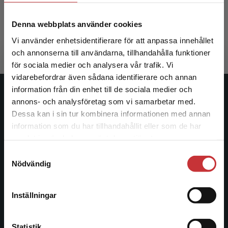
Bjerkholt, Eva
Denna webbplats använder cookies
369 kr
inkl. moms
Exkl. moms: 348 kr
Vi använder enhetsidentifierare för att anpassa innehållet
och annonserna till användarna, tillhandahålla funktioner
för sociala medier och analysera vår trafik. Vi
Begränsad fraktregion
vidarebefordrar även sådana identifierare och annan
information från din enhet till de sociala medier och
Studentlitteratur
annons- och analysföretag som vi samarbetar med.
Dessa kan i sin tur kombinera informationen med annan
Studentlitteratur grundades 1963 och är idag Sveriges
information som du har tillhandahållit eller som de har
Det verkar som att du besöker
ledande utbildningsförlag. Med läromedel, kurslitteratur,
samlat in när du har använt deras tjänster.
studentlitteratur.se via en enhet utanför Sverige.
facklitteratur, utbildningar och digitala
Samtyckesval
Vi erbjuder inte leveranser utanför Sverige. För
informationstjänster i utbudet, finns Studentlitteratur med
Nödvändig
att kunna slutföra ett köp måste
längs hela kunskapsresan.
leveransadressen vara i Sverige.
Läs mer
Inställningar
Kontakta oss
Kontakta kundservice
Kontakta oss
Statistik