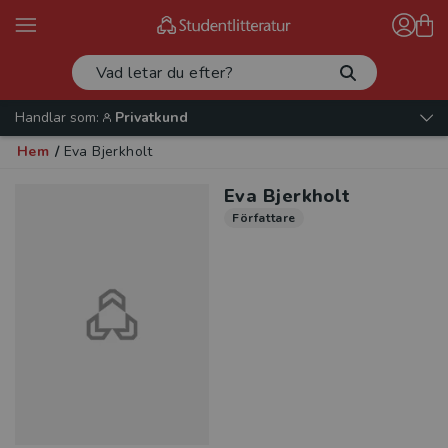
Handlar som:
Privatkund
Hem
/
Eva Bjerkholt
Eva Bjerkholt
Författare