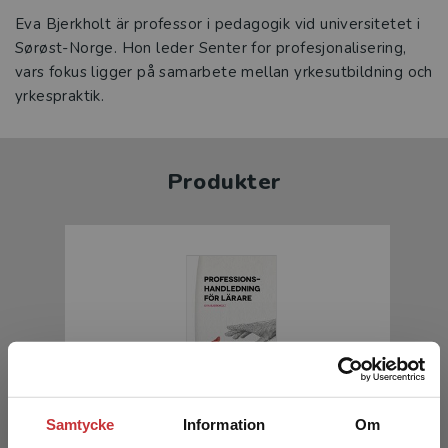
Eva Bjerkholt är professor i pedagogik vid universitetet i
Sørøst-Norge. Hon leder Senter for profesjonalisering,
vars fokus ligger på samarbete mellan yrkesutbildning och
yrkespraktik.
Produkter
Professionshandledning för lärare
Samtycke
Information
Om