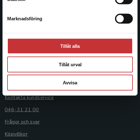
046-31 20 00
Marknadsföring
Stäng
Postadress:
Box 141
221 00 Lund
Tillåt alla
Besöksadress:
Åkergränden 1
Tillåt urval
Kundservice
Avvisa
Kontakta kundservice
046-31 21 00
Frågor och svar
Köpvillkor